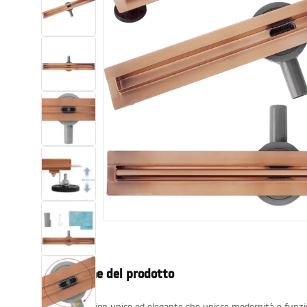
Set di vaso WC e bidet
Lavabi
Vasche da bagno e schermi vasca
Rubinetti da bagno
Set doccia
Cucina
Accessori e mobili da bagno
Descrizione del prodotto