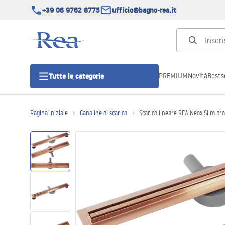
+39 06 9762 8775
ufficio@bagno-rea.it
PREMIUM
Novità
Bestse
Tutte le categorie
Pagina iniziale
Canaline di scarico
Scarico lineare REA Neox Slim pr
Cabine doccia
Porte doccia
Piatti doccia da bagno
Canaline di scarico