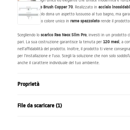
Scopri un design unico ed elegante che unisce modernità e funzi
Neox Slim Pro Brush Copper 70
acciaio inossidab
. Realizzato in
scarico non solo dona un aspetto lussuoso al tuo bagno, ma garan
rame spazzolato
per anni. Il suo colore unico in
rende il prodotto 
scarico Rea Neox Slim Pro
Scegliendo lo
, investi in un prodotto 
120 mesi
pari. La sua costruzione garantisce la tenuta per
, a co
nell’affidabilità del prodotto. Inoltre, il prodotto ti viene consegn
per l’installazione e l’uso. Scegli la soluzione che non solo soddisf
anche il carattere individuale del tuo ambiente.
Proprietà
Tipo di scarico
Slim
File da scaricare (1)
Tipo di sifone
Rotante 36
Lunghezza scarico (cm)
70
Istruzioni di montaggio
Materiale dello scarico
acciaio inos