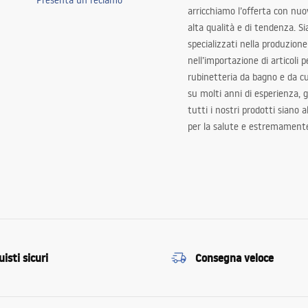
Presenta un reclamo
arricchiamo l’offerta con nuov
alta qualità e di tendenza. S
specializzati nella produzione
nell’importazione di articoli p
rubinetteria da bagno e da c
su molti anni di esperienza,
tutti i nostri prodotti siano 
per la salute e estremamente
isti sicuri
Consegna veloce