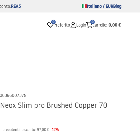
REA5
Italiano / EUR
Blog
conto:
0
0
0,00 €
Preferito
Login
Carrello
:
06366007378
 Neox Slim pro Brushed Copper 70
-
12
%
i precedenti lo sconto:
97,00 €