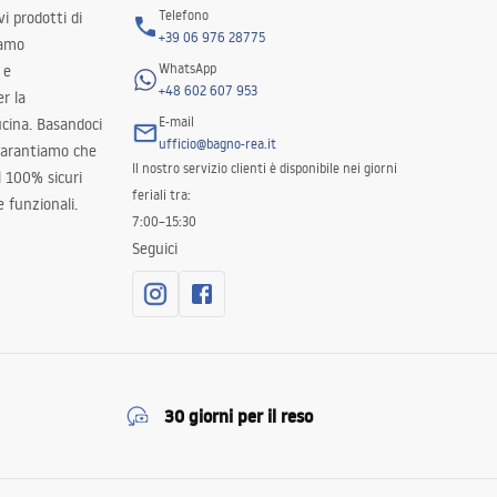
Telefono
i prodotti di
+39 06 976 28775
iamo
WhatsApp
 e
+48 602 607 953
er la
E-mail
ucina. Basandoci
ufficio@bagno-rea.it
 garantiamo che
Il nostro servizio clienti è disponibile nei giorni
al 100% sicuri
feriali tra:
 funzionali.
7:00–15:30
Seguici
30 giorni per il reso