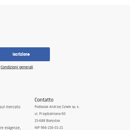
Iscrizione
e
Condizioni generali
.
Contatto
 sul mercato
Podlasiak Andrzej Cylwik sp. k.
ul. Przędzalniana 60
15-688 Białystok
tre esigenze,
NIP 966-216-01-21