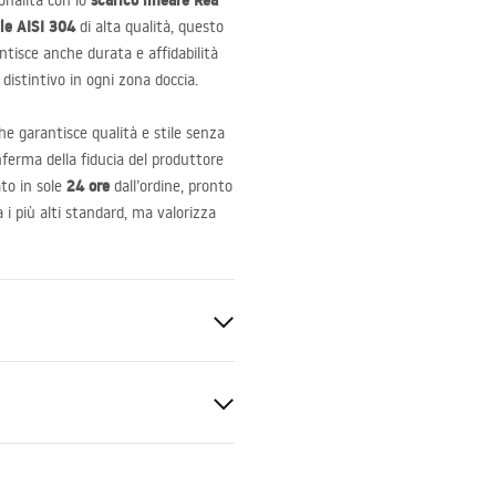
scarico lineare Rea
onalità con lo
ile
AISI
304
di alta qualità, questo
tisce anche durata e affidabilità
distintivo in ogni zona doccia.
che garantisce qualità e stile senza
nferma della fiducia del produttore
24 ore
ato in sole
dall’ordine, pronto
a i più alti standard, ma valorizza
0°
sidabile AISI 304