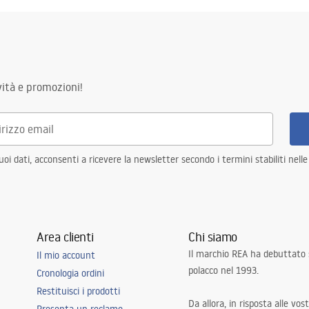
olato
 con un motivo
ità e promozioni!
 struttura in acciaio, 24 mesi
 elementi
i dati, acconsenti a ricevere la newsletter secondo i termini stabiliti nell
Area clienti
Chi siamo
Il marchio REA ha debuttato
Il mio account
polacco nel 1993.
Cronologia ordini
Restituisci i prodotti
Da allora, in risposta alle vos