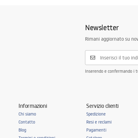
LINEAR-3.pdf
Colore
Rame spazz
Tipo di copertura
unilaterale
Newsletter
Capacità
0,45 l/s
Rivestimento
Nano Flex
Rimani aggiornato su nov
Garanzia
120 mesi per
per gli altri
Inserendo e confermando i tuo
Informazioni
Servizio clienti
Chi siamo
Spedizione
Contatto
Resi e reclami
Blog
Pagamenti