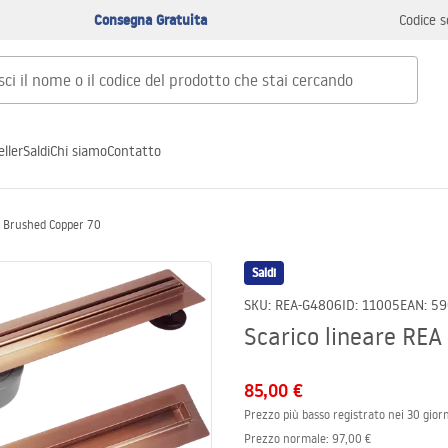
Consegna Gratuita
Codice s
ller
Saldi
Chi siamo
Contatto
o Brushed Copper 70
Saldi
SKU
:
REA-G4806
ID
:
11005
EAN
:
59
Scarico lineare REA
85,00 €
Prezzo più basso registrato nei 30 giorn
Prezzo normale
:
97,00 €