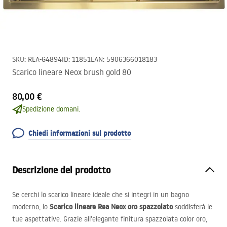
SKU
:
REA-G4894
ID
:
11851
EAN
:
5906366018183
Scarico lineare Neox brush gold 80
80,00 €
Spedizione domani.
Chiedi informazioni sul prodotto
Descrizione del prodotto
Se cerchi lo scarico lineare ideale che si integri in un bagno
Scarico lineare Rea Neox oro spazzolato
moderno, lo
soddisferà le
tue aspettative. Grazie all’elegante finitura spazzolata color oro,