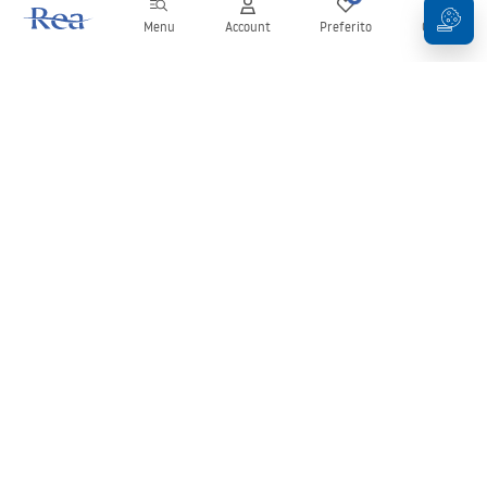
Menu
Account
Preferito
Carrello
Newsletter
Rimani aggiornato su novità e promozioni!
Iscrizione
Inserendo e confermando i tuoi dati, acconsenti a ricevere la
newsletter secondo i termini stabiliti nelle
Condizioni generali
.