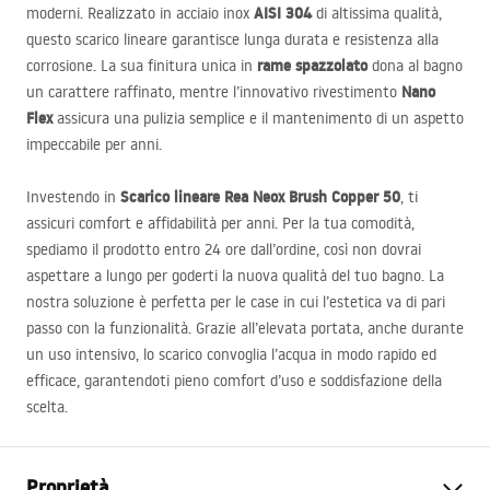
AISI
304
moderni. Realizzato in acciaio inox
di altissima qualità,
questo scarico lineare garantisce lunga durata e resistenza alla
rame spazzolato
corrosione. La sua finitura unica in
dona al bagno
Nano
un carattere raffinato, mentre l’innovativo rivestimento
Flex
assicura una pulizia semplice e il mantenimento di un aspetto
impeccabile per anni.
Scarico lineare Rea Neox Brush Copper 50
Investendo in
, ti
assicuri comfort e affidabilità per anni. Per la tua comodità,
spediamo il prodotto entro 24 ore dall’ordine, così non dovrai
aspettare a lungo per goderti la nuova qualità del tuo bagno. La
nostra soluzione è perfetta per le case in cui l’estetica va di pari
passo con la funzionalità. Grazie all’elevata portata, anche durante
un uso intensivo, lo scarico convoglia l’acqua in modo rapido ed
efficace, garantendoti pieno comfort d’uso e soddisfazione della
scelta.
Proprietà