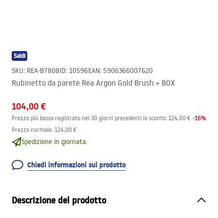
Saldi
SKU
:
REA-B7808
ID
:
10596
EAN
:
5906366007620
Rubinetto da parete Rea Argon Gold Brush + BOX
104,00 €
-
16
%
Prezzo più basso registrato nei 30 giorni precedenti lo sconto:
124,00 €
Prezzo normale
:
124,00 €
Spedizione in giornata.
Chiedi informazioni sul prodotto
Descrizione del prodotto