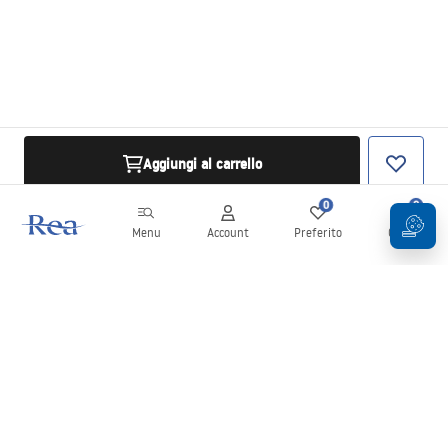
Aggiungi al carrello
0
0
Menu
Account
Preferito
Carrello
Newsletter
Rimani aggiornato su novità e promozioni!