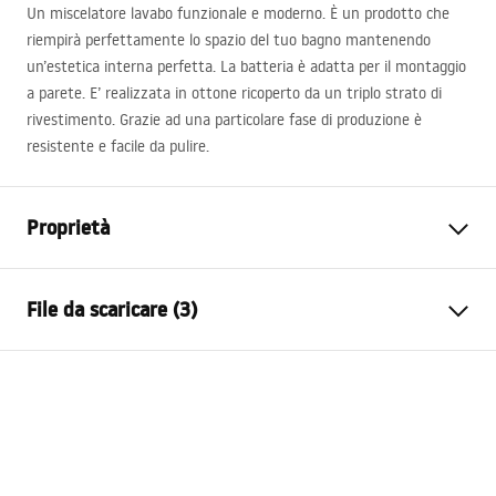
Un miscelatore lavabo funzionale e moderno. È un prodotto che
riempirà perfettamente lo spazio del tuo bagno mantenendo
un’estetica interna perfetta. La batteria è adatta per il montaggio
a parete. E’ realizzata in ottone ricoperto da un triplo strato di
rivestimento. Grazie ad una particolare fase di produzione è
resistente e facile da pulire.
Proprietà
Tipo di rubinetto
Da lavabo, Da vasca bagno
File da scaricare (3)
Metodo di installazione
Da parete, Da incasso
Colore
Oro spazzolato
Istruzioni di montaggio
Tipo di bocca
Fissa
Faucet.pdf
Materiale
Ottone
Gamma beccuccio
165
mm
manual