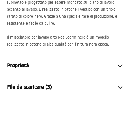
rubinetto è progettato per essere montato sul piano di lavoro
accanto al lavabo. È realizzato in ottone rivestito con un triplo
strato di colore nero. Grazie a una speciale fase di produzione, è
resistente e facile da pulire.
Il miscelatore per lavabo alto Rea Storm nero è un modello
realizzato in ottone di alta qualità con finitura nera opaca.
Proprietà
Tipo di rubinetto
Da lavabo
File da scaricare (3)
Metodo di installazione
Da appoggio
Colore
Cromo
Condizioni di garanzia
Tipo di bocca
Fissa
Warranty_Terms_and_Conditions_Faucets_-_5.pdf
Materiale
Ottone
Gamma beccuccio
135
mm