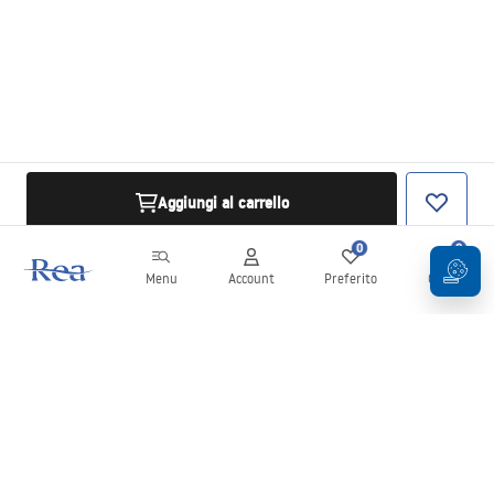
Aggiungi al carrello
0
0
Menu
Account
Preferito
Carrello
Newsletter
Rimani aggiornato su novità e promozioni!