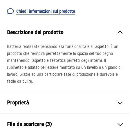
Chiedi informazioni sul prodotto
Descrizione del prodotto
Batteria realizzata pensando alla funzionalità e all’aspetto. È un
prodotto che riempirà perfettamente lo spazio del tuo bagno
mantenendo l’aspetto e l’estetica perfetti degli interni. Il
rubinetto è adatto per essere montato su un lavello o un piano di
lavoro. Grazie ad una particolare fase di produzione è durevole e
facile da pulire.
Proprietà
Tipo di rubinetto
Da lavabo
File da scaricare (3)
Metodo di installazione
Da appoggio