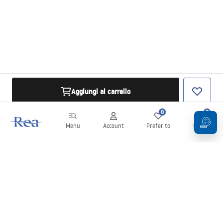
Aggiungi al carrello
0
0
Menu
Account
Preferito
Carrello
Newsletter
Rimani aggiornato su novità e promozioni!