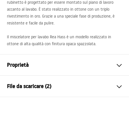
rubinetto è progettato per essere montato sul piano di lavoro
accanto al lavabo. È stato realizzato in ottone con un triplo
rivestimento in oro. Grazie a una speciale fase di produzione, è
resistente e facile da pulire.
Il miscelatore per lavabo Rea Hass è un modello realizzato in
ottone di alta qualità con finitura opaca spazzolata.
Proprietà
Tipo di rubinetto
Da lavabo
File da scaricare (2)
Metodo di montaggio del
Da appoggio, Sul lavabo
rubinetto
Istruzioni di montaggio
Materiale
ottone, ceramica
Faucet.pdf
Colore
Oro spazzolato
Gamma beccuccio
105
mm