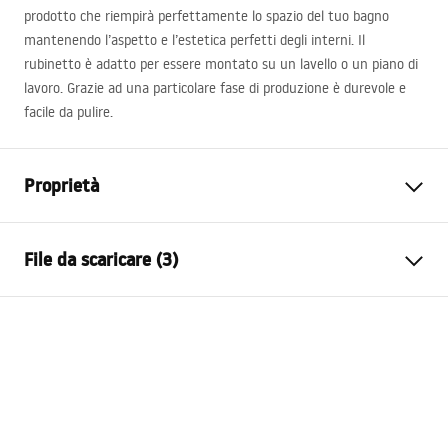
prodotto che riempirà perfettamente lo spazio del tuo bagno
mantenendo l’aspetto e l’estetica perfetti degli interni. Il
rubinetto è adatto per essere montato su un lavello o un piano di
lavoro. Grazie ad una particolare fase di produzione è durevole e
facile da pulire.
Proprietà
Tipo di rubinetto
Da lavabo
File da scaricare (3)
Metodo di installazione
Da appoggio
Colore
Oro spazzolato
Condizioni di garanzia
Tipo di bocca
Fissa
Warranty_Terms_and_Conditions_Faucets_-_5.pdf
Materiale
Ottone
Gamma beccuccio
150
mm
Istruzioni di montaggio
Altezza
295
mm
faucet.pdf