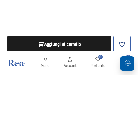
Aggiungi al carrello
0
0
Menu
Account
Preferito
Carrello
Newsletter
Rimani aggiornato su novità e promozioni!