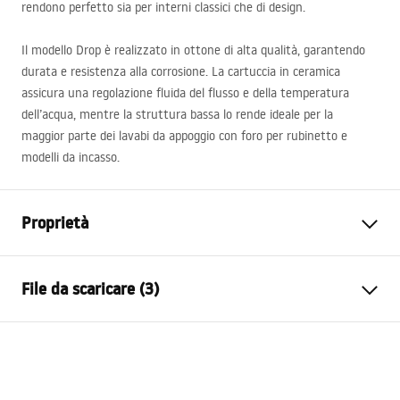
rendono perfetto sia per interni classici che di design.
Il modello Drop è realizzato in ottone di alta qualità, garantendo
durata e resistenza alla corrosione. La cartuccia in ceramica
assicura una regolazione fluida del flusso e della temperatura
dell’acqua, mentre la struttura bassa lo rende ideale per la
maggior parte dei lavabi da appoggio con foro per rubinetto e
modelli da incasso.
Proprietà
Tipo di rubinetto
Da lavabo
File da scaricare (3)
Metodo di installazione
Da appoggio
Colore
Oro spazzolato
Condizioni di garanzia
Tipo di bocca
Fissa
Warranty_Terms_and_Conditions_Faucets_-_5.pdf
Materiale
Ottone