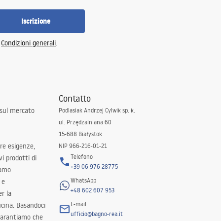
Iscrizione
e
Condizioni generali
.
Contatto
 sul mercato
Podlasiak Andrzej Cylwik sp. k.
ul. Przędzalniana 60
15-688 Białystok
tre esigenze,
NIP 966-216-01-21
Telefono
i prodotti di
+39 06 976 28775
iamo
WhatsApp
 e
+48 602 607 953
er la
E-mail
ucina. Basandoci
ufficio@bagno-rea.it
 garantiamo che