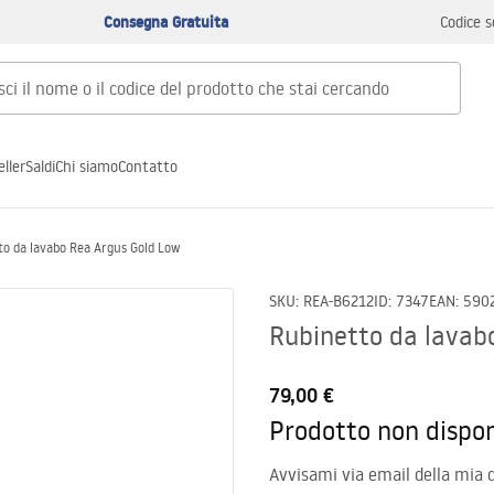
Consegna Gratuita
Codice s
ller
Saldi
Chi siamo
Contatto
to da lavabo Rea Argus Gold Low
SKU
:
REA-B6212
ID
:
7347
EAN
:
590
Rubinetto da lavab
79,00 €
Prodotto non dispon
Avvisami via email della mia d