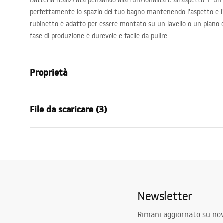
Batteria realizzata pensando alla funzionalità e all’aspetto. È u
perfettamente lo spazio del tuo bagno mantenendo l’aspetto e l’est
rubinetto è adatto per essere montato su un lavello o un piano di
fase di produzione è durevole e facile da pulire.
Proprietà
Tipo di rubinetto
Da lavabo
File da scaricare (3)
Metodo di installazione
Da appoggio
Colore
Oro
Condizioni di garanzia
Tipo di bocca
Fissa
Istru
Warranty_Terms_and_Conditions_
faucet
Materiale
Ottone
Faucets_-_5.pdf
Gamma beccuccio
94
mm
Newsletter
Altezza
160
mm
Informazioni sulla sicurezza
Tecnologia del rivestimento
PVD
Safety_Information_Faucets.pdf
Rimani aggiornato su nov