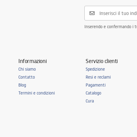
Diametro di connessione
3/8 pollici
Garanzia
5 anni
Inserendo e confermando i tuo
Informazioni
Servizio clienti
Chi siamo
Spedizione
Contatto
Resi e reclami
Blog
Pagamenti
Termini e condizioni
Catalogo
Cura