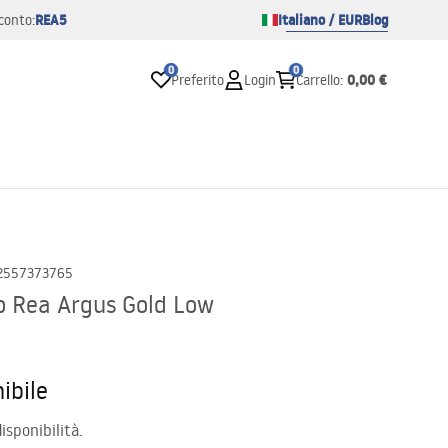
REA5
Italiano / EUR
Blog
conto:
0
0
0,00 €
Preferito
Login
Carrello
:
2557373765
o Rea Argus Gold Low
ibile
isponibilità.