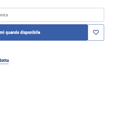
onica
mi quando disponibile
dotto