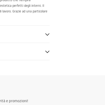
n prodotto che riempirà
etica perfetti degli interni. Il
 lavoro. Grazie ad una particolare
zioni di montaggio
.pdf
ità e promozioni!