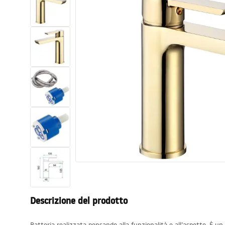
Set di vaso WC e bidet
Lavabi
Vasche da bagno e schermi vasca
Rubinetti da bagno
Set doccia
Cucina
Accessori e mobili da bagno
Descrizione del prodotto