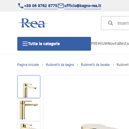
+39 06 9762 8775
ufficio@bagno-rea.it
PREMIUM
Novità
Bestse
Tutte le categorie
Pagina iniziale
Rubinetti da bagno
Rubinetti da lavabo
Rubinet
Cabine doccia
Porte doccia
Piatti doccia da bagno
Canaline di scarico