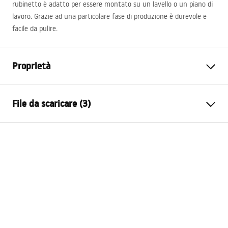
rubinetto è adatto per essere montato su un lavello o un piano di
lavoro. Grazie ad una particolare fase di produzione è durevole e
facile da pulire.
Proprietà
Tipo di rubinetto
Da lavabo
File da scaricare (3)
Metodo di installazione
Da appoggio
Colore
Oro spazzolato
Condizioni di garanzia
Tipo di bocca
Fissa
Warranty_Terms_and_Conditions_Faucets_-_5.pdf
Materiale
Ottone
Gamma beccuccio
94
mm
Istruzioni di montaggio
Altezza
160
mm
faucet.pdf
Tecnologia del rivestimento
PVD
Diametro di connessione
3/8 pollici