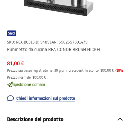
Saldi
SKU
:
REA-B6313
ID
:
9489
EAN
:
5902557391479
Rubinetto da cucina REA CONOR BRUSH NICKEL
81,00 €
-
19
%
Prezzo più basso registrato nei 30 giorni precedenti lo sconto:
100,00 €
Prezzo normale
:
100,00 €
Spedizione domani.
Chiedi informazioni sul prodotto
Descrizione del prodotto