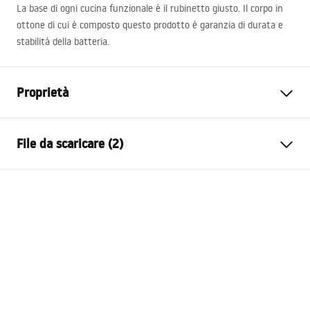
La base di ogni cucina funzionale è il rubinetto giusto. Il corpo in
ottone di cui è composto questo prodotto è garanzia di durata e
stabilità della batteria.
Proprietà
Tipo di rubinetto
Da cucina
File da scaricare (2)
Metodo di installazione
Da appoggio
Colore
Acciaio spazzolato
Instrukcja baterii
Tipo di bocca
Girevole, Estraibile
insrtukcja baterii jezyki.pdf
Materiale
Ottone
Gamma beccuccio
190
mm
Condizioni di garanzia
Altezza
400
mm
Warranty_Terms_and_Conditions_Faucets_-_5.pdf
Tecnologia del rivestimento
PVD
Diametro di connessione
3/8 pollici