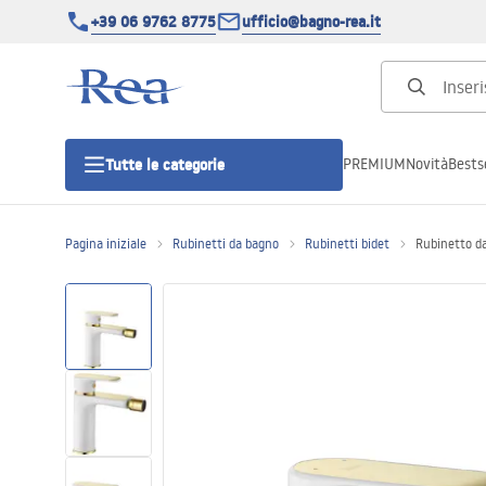
+39 06 9762 8775
ufficio@bagno-rea.it
PREMIUM
Novità
Bestse
Tutte le categorie
Pagina iniziale
Rubinetti da bagno
Rubinetti bidet
Rubinetto da
Cabine doccia
Porte doccia
Piatti doccia da bagno
Canaline di scarico