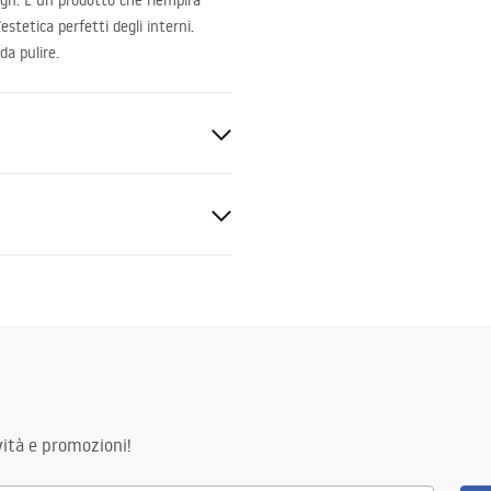
ign. È un prodotto che riempirà
tetica perfetti degli interni.
da pulire.
nco/Oro
zioni di garanzia
nty_Terms_and_Conditions_
s_-_5.pdf
oplating
ità e promozioni!