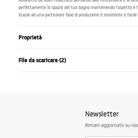
Rubinetto da bidet realizzato pensando alla funzionalità e al des
perfettamente lo spazio del tuo bagno mantenendo l’aspetto e l’es
Grazie ad una particolare fase di produzione è resistente e facile 
Proprietà
Tipo di rubinetto
Da bidet
File da scaricare (2)
Metodo di installazione
Da appoggio
Colore
Bianco, Bia
Condi
Tipo di bocca
Girevole
Istruzioni di montaggio
Warra
Faucet.pdf
Gamma beccuccio
110
mm
Faucet
Altezza
160
mm
Newsletter
Tecnologia del rivestimento
PVD / Electr
Diametro di connessione
3/8 pollici
Rimani aggiornato su nov