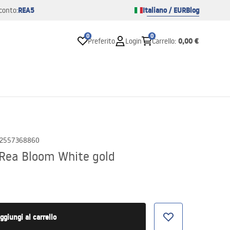
REA5
Italiano / EUR
Blog
conto:
0
0
0,00 €
Preferito
Login
Carrello
:
2557368860
 Rea Bloom White gold
ggiungi al carrello