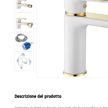
Set di vaso WC e bidet
Lavabi
Vasche da bagno e schermi vasca
Rubinetti da bagno
Set doccia
Cucina
Accessori e mobili da bagno
Descrizione del prodotto