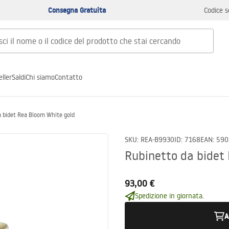
Consegna Gratuita
Codice s
ller
Saldi
Chi siamo
Contatto
 bidet Rea Bloom White gold
SKU
:
REA-B9930
ID
:
7168
EAN
:
590
Rubinetto da bidet
93,00 €
Spedizione in giornata.
A