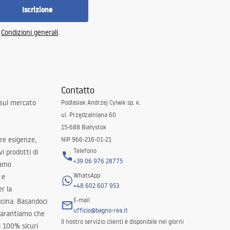
Iscrizione
e
Condizioni generali
.
Contatto
 sul mercato
Podlasiak Andrzej Cylwik sp. k.
ul. Przędzalniana 60
15-688 Białystok
tre esigenze,
NIP 966-216-01-21
Telefono
i prodotti di
+39 06 976 28775
iamo
WhatsApp
 e
+48 602 607 953
er la
E-mail
ucina. Basandoci
ufficio@bagno-rea.it
 garantiamo che
Il nostro servizio clienti è disponibile nei giorni
al 100% sicuri