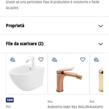
Grazie ad una particolare fase di produzione è resistente e facile
da pulire.
Proprietà
Tipo di rubinetto
Da bidet
File da scaricare (2)
Metodo di installazione
Da appoggio
Colore
Oro
Istruzioni di montaggio
Tipo di bocca
Girevole
Faucet.pdf
Materiale
Ottone
Gamma beccuccio
110
mm
Condizioni di garanzia
Altezza
160
mm
Warranty_Terms_and_Conditions_Faucets_-_5.pdf
Tecnologia del rivestimento
PVD
Saldi
Diametro di connessione
3/8 pollici
Rea
Rea
Rea
Rubinetto bidet Rea AVALON
Rubinetto bi