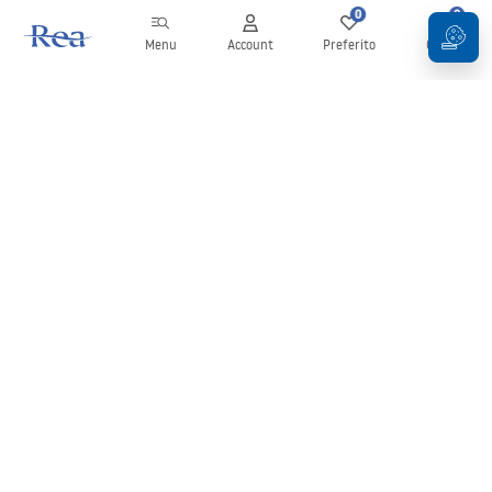
0
0
Menu
Account
Preferito
Carrello
Newsletter
Rimani aggiornato su novità e promozioni!
Iscrizione
Inserendo e confermando i tuoi dati, acconsenti a ricevere la
newsletter secondo i termini stabiliti nelle
Condizioni generali
.