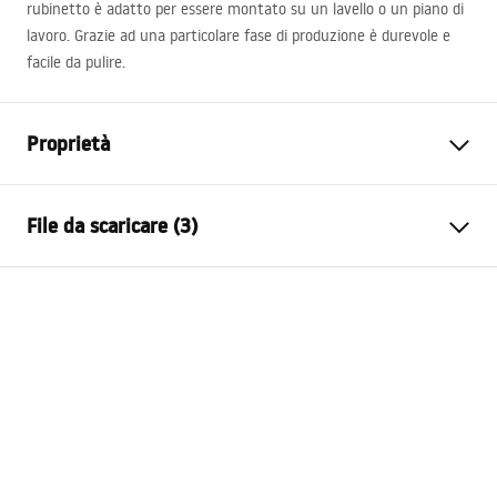
rubinetto è adatto per essere montato su un lavello o un piano di
lavoro. Grazie ad una particolare fase di produzione è durevole e
facile da pulire.
Proprietà
Tipo di rubinetto
Da lavabo
File da scaricare (3)
Metodo di installazione
Da appoggio
Colore
Nero
Condizioni di garanzia
Tipo di bocca
Fissa
Warranty_Terms_and_Conditions_Faucets_-_5.pdf
Materiale
Ottone
Gamma beccuccio
115
mm
Istruzioni di montaggio
Altezza
275
mm
faucet.pdf
Tecnologia del rivestimento
Electroplating
Diametro di connessione
3/8 pollici