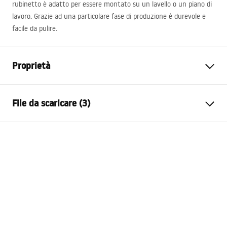
rubinetto è adatto per essere montato su un lavello o un piano di
lavoro. Grazie ad una particolare fase di produzione è durevole e
facile da pulire.
Proprietà
Tipo di rubinetto
Da lavabo
File da scaricare (3)
Metodo di installazione
Da appoggio
Colore
Cromo
Condizioni di garanzia
Tipo di bocca
Girevole
Warranty_Terms_and_Conditions_Faucets_-_5.pdf
Materiale
Ottone
Gamma beccuccio
165
mm
Istruzioni di montaggio
Altezza
345
mm
faucet.pdf
Tecnologia del rivestimento
Chrome plating
Diametro di connessione
3/8 pollici