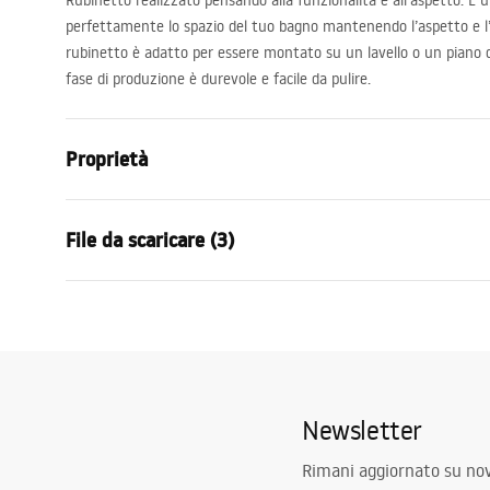
Rubinetto realizzato pensando alla funzionalità e all’aspetto. È 
perfettamente lo spazio del tuo bagno mantenendo l’aspetto e l’est
rubinetto è adatto per essere montato su un lavello o un piano di
fase di produzione è durevole e facile da pulire.
Proprietà
Tipo di rubinetto
Da lavabo
File da scaricare (3)
Metodo di installazione
Da appoggio
Colore
Oro spazzol
Condizioni di garanzia
Tipo di bocca
Fissa
Istru
Warranty_Terms_and_Conditions_
faucet
Materiale
Ottone
Faucets_-_5.pdf
Gamma beccuccio
145
mm
Newsletter
Altezza
300
mm
Informazioni sulla sicurezza
Tecnologia del rivestimento
PVD
Safety_Information_Faucets.pdf
Rimani aggiornato su nov