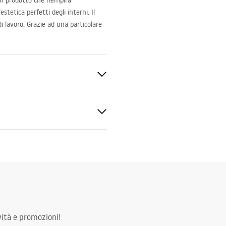
un prodotto che riempirà
etica perfetti degli interni. Il
 lavoro. Grazie ad una particolare
ato
zioni di montaggio
.pdf
ità e promozioni!