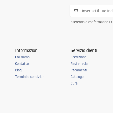
Diametro di connessione
3/8 pollici
Garanzia
5 anni
Inserendo e confermando i tuo
Informazioni
Servizio clienti
Chi siamo
Spedizione
Contatto
Resi e reclami
Blog
Pagamenti
Termini e condizioni
Catalogo
Cura