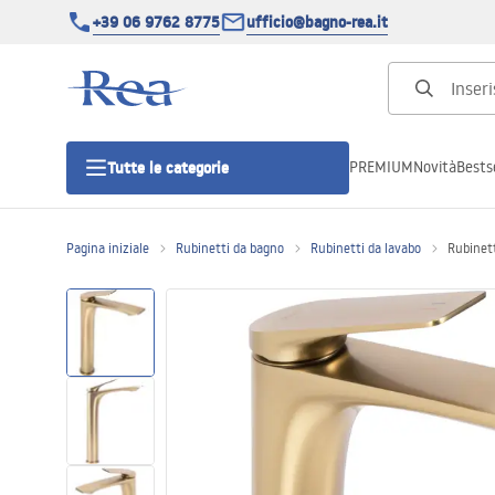
+39 06 9762 8775
ufficio@bagno-rea.it
PREMIUM
Novità
Bestse
Tutte le categorie
Pagina iniziale
Rubinetti da bagno
Rubinetti da lavabo
Rubinet
Cabine doccia
Porte doccia
Piatti doccia da bagno
Canaline di scarico