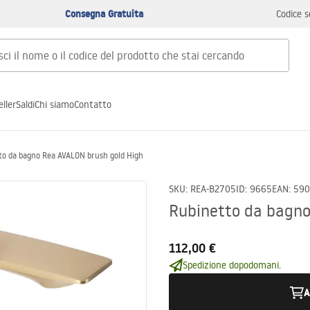
Consegna Gratuita
Codice s
ller
Saldi
Chi siamo
Contatto
to da bagno Rea AVALON brush gold High
SKU
:
REA-B2705
ID
:
9665
EAN
:
590
Rubinetto da bagno
112,00 €
Spedizione dopodomani.
A