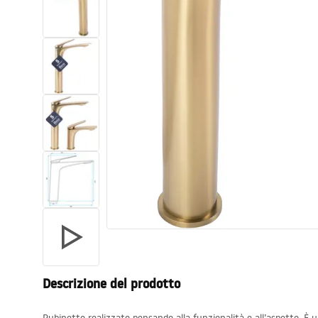
Set di vaso WC e bidet
Lavabi
Vasche da bagno e schermi vasca
Rubinetti da bagno
Set doccia
Cucina
Accessori e mobili da bagno
Descrizione del prodotto