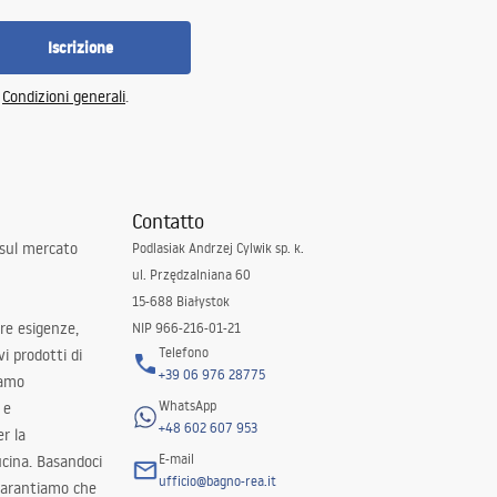
Iscrizione
e
Condizioni generali
.
Contatto
 sul mercato
Podlasiak Andrzej Cylwik sp. k.
ul. Przędzalniana 60
15-688 Białystok
tre esigenze,
NIP 966-216-01-21
Telefono
i prodotti di
+39 06 976 28775
iamo
WhatsApp
 e
+48 602 607 953
er la
E-mail
ucina. Basandoci
ufficio@bagno-rea.it
 garantiamo che