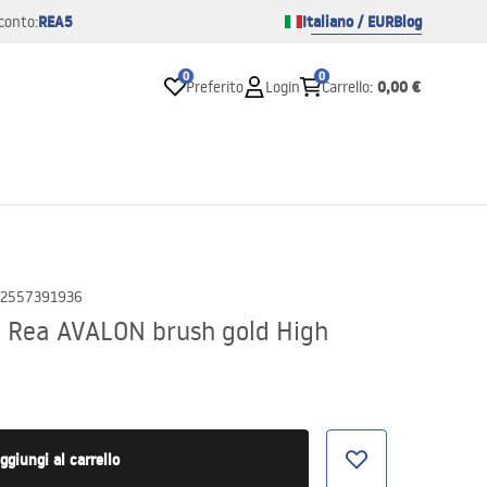
REA5
Italiano / EUR
Blog
conto:
0
0
0,00 €
Preferito
Login
Carrello
:
2557391936
 Rea AVALON brush gold High
ggiungi al carrello