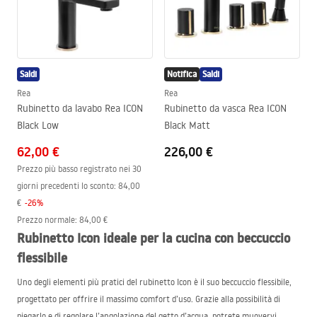
Saldi
Notifica
Saldi
Rea
Rea
Rubinetto da lavabo Rea ICON
Rubinetto da vasca Rea ICON
Black Low
Black Matt
62,00 €
226,00 €
Prezzo più basso registrato nei 30
giorni precedenti lo sconto:
84,00
€
-
26
%
Prezzo normale
:
84,00 €
Rubinetto Icon ideale per la cucina con beccuccio
flessibile
Uno degli elementi più pratici del rubinetto Icon è il suo beccuccio flessibile,
progettato per offrire il massimo comfort d’uso. Grazie alla possibilità di
piegarlo e di regolare l’angolazione del getto d’acqua, potrete muovervi