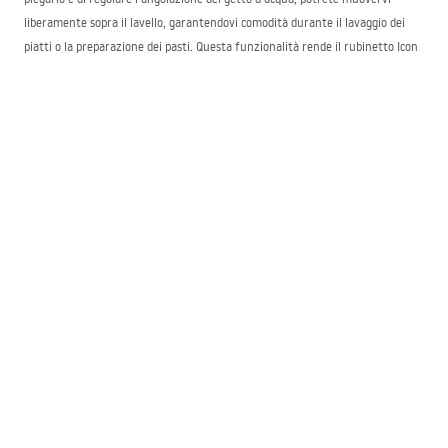
liberamente sopra il lavello, garantendovi comodità durante il lavaggio dei
piatti o la preparazione dei pasti. Questa funzionalità rende il rubinetto Icon
indispensabile nelle attività quotidiane in cucina.
Rubinetti Icon — un set coordinato in tutta la
casa
I rubinetti Icon sono una soluzione completa per tutta la casa. Grazie
all’ampia gamma di opzioni disponibili è possibile creare un impianto di
rubinetteria omogeneo in tutti gli ambienti che richiedono l’uso dell’acqua.
Sia la cucina che il bagno possono essere dotati di rubinetti della stessa serie,
contribuendo a un arredamento armonioso dell’intera abitazione. Questa
coerenza stilistica facilita la gestione degli spazi e assicura uniformità nella
scelta degli accessori.
Vi invitiamo a scoprire l’eccezionale serie di rubinetti Icon nel nostro negozio
online Bagno Rea e a convincervi dell’eleganza e della funzionalità dei singoli
prodotti.