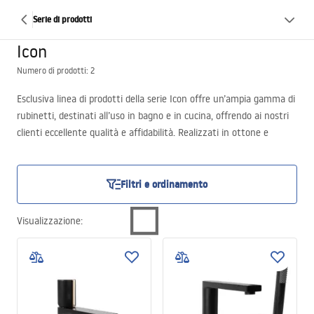
Serie di prodotti
Icon
Numero di prodotti: 2
Esclusiva linea di prodotti della serie Icon offre un’ampia gamma di
rubinetti, destinati all’uso in bagno e in cucina, offrendo ai nostri
clienti eccellente qualità e affidabilità. Realizzati in ottone e
rivestiti con finitura
PVD
nera, i rubinetti Icon rappresentano
l’armonia tra design moderno e praticità. La loro struttura
resistente è immune ai danni meccanici e ai processi di corrosione,
Filtri e ordinamento
garantendo una lunga soddisfazione nell’utilizzo. In sintonia con
diverse soluzioni d’arredo, il rubinetto Icon è un ottimo
Visualizzazione
:
complemento per ogni ambiente, creando un design unico ed
elegante.