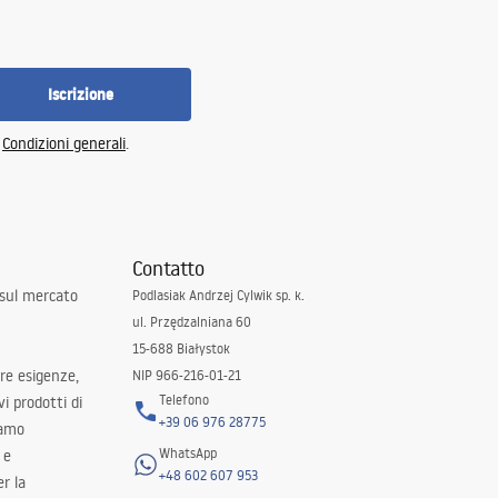
Iscrizione
e
Condizioni generali
.
Contatto
 sul mercato
Podlasiak Andrzej Cylwik sp. k.
ul. Przędzalniana 60
15-688 Białystok
tre esigenze,
NIP 966-216-01-21
Telefono
i prodotti di
+39 06 976 28775
iamo
WhatsApp
 e
+48 602 607 953
er la