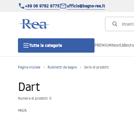
+39 06 9762 8775
ufficio@bagno-rea.it
PREMIUM
Novità
Bestse
Tutte le categorie
Pagina iniziale
Rubinetti da bagno
Serie di prodotti
Cabine doccia
Dart
Porte doccia
Numero di prodotti: 0
Piatti doccia da bagno
#N/A
Canaline di scarico