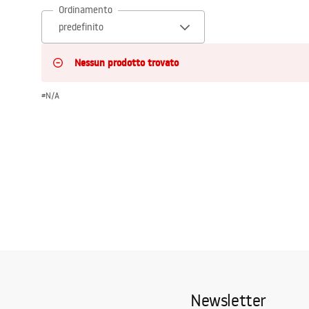
Ordinamento
Set di vaso WC e bidet
Lavabi
Nessun prodotto trovato
Vasche da bagno e schermi vasca
#N/A
Rubinetti da bagno
Set doccia
Cucina
Accessori e mobili da bagno
Newsletter