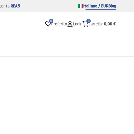
REA5
Italiano / EUR
Blog
conto:
0
0
0,00 €
Preferito
Login
Carrello
: