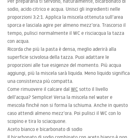
Per prepararla ti servono, naturalmente, bicarbonato di
sodio, acido citrico e acqua. Unisci gli ingredienti nelle
proporzioni 3:2:1. Applica la miscela ottenuta sull’area
sporca e lasciala agire per almeno mezz’ora. Trascorso il
tempo, pulisci normalmente il WC e risciacqua la tazza
con acqua.
Ricorda che più la pasta è densa, meglio aderirà alla
superficie scivolosa della tazza. Puoi adattare le
proporzioni alle tue esigenze del momento. Più acqua
aggiungi, più la miscela sarà liquida. Meno liquido significa
una consistenza più compatta.
Come rimuovere il calcare dal
WC
sotto il livello
dell’acqua? Semplice! Versa la miscela nel water e
mescola finché non si forma la schiuma. Anche in questo
caso attendi almeno mezz’ora. Poi pulisci il WC con lo
scopino e tira lo sciacquone.
Aceto bianco e bicarbonato di sodio
Il bicarbonato di sodio combinato con aceto bianco è non