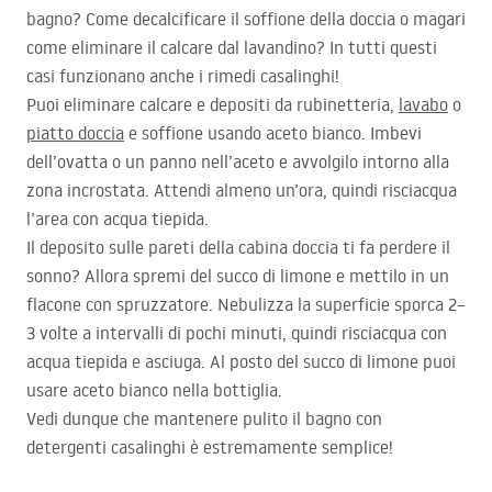
bagno? Come decalcificare il soffione della doccia o magari
come eliminare il calcare dal lavandino? In tutti questi
casi funzionano anche i rimedi casalinghi!
Puoi eliminare calcare e depositi da rubinetteria,
lavabo
o
piatto doccia
e soffione usando aceto bianco. Imbevi
dell’ovatta o un panno nell’aceto e avvolgilo intorno alla
zona incrostata. Attendi almeno un’ora, quindi risciacqua
l’area con acqua tiepida.
Il deposito sulle pareti della cabina doccia ti fa perdere il
sonno? Allora spremi del succo di limone e mettilo in un
flacone con spruzzatore. Nebulizza la superficie sporca 2–
3 volte a intervalli di pochi minuti, quindi risciacqua con
acqua tiepida e asciuga. Al posto del succo di limone puoi
usare aceto bianco nella bottiglia.
Vedi dunque che mantenere pulito il bagno con
detergenti casalinghi è estremamente semplice!