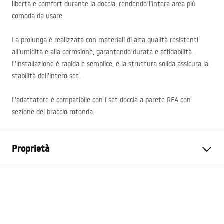
libertà e comfort durante la doccia, rendendo l’intera area più
comoda da usare.
La prolunga è realizzata con materiali di alta qualità resistenti
all’umidità e alla corrosione, garantendo durata e affidabilità.
L’installazione è rapida e semplice, e la struttura solida assicura la
stabilità dell’intero set.
L’adattatore è compatibile con i set doccia a parete
REA
con
sezione del braccio rotonda.
Proprietà
Garanzia
24 mesi
Colore
Titanium
Lunghezza
515
mm
Set compatibili
Tutti i set da parete REA con