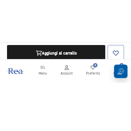
Aggiungi al carrello
0
0
Menu
Account
Preferito
Carrello
Newsletter
Rimani aggiornato su novità e promozioni!