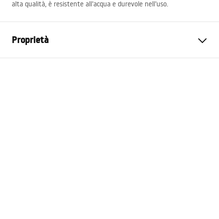
alta qualità, è resistente all’acqua e durevole nell’uso.
Proprietà
Garanzia
24 mesi
Colore
Cromo
Lunghezza
615
mm
Set compatibili
Tutti i set da parete REA con
braccio a sezione circolare