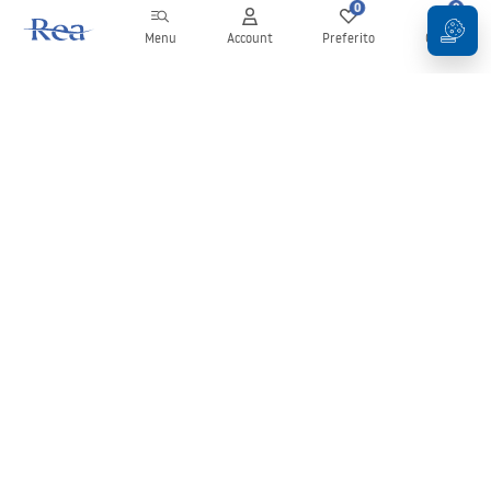
0
0
Menu
Account
Preferito
Carrello
Newsletter
Rimani aggiornato su novità e promozioni!
Iscrizione
Inserendo e confermando i tuoi dati, acconsenti a ricevere la
newsletter secondo i termini stabiliti nelle
Condizioni generali
.