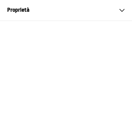
Proprietà
Colore
Oro spazzolato
Materiale
Metallo
Metodo di installazione
A vite
Larghezza
450
mm
Altezza
30
mm
Profondità
70
mm
Garanzia
24 mesi