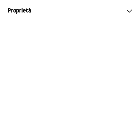
Proprietà
Colore
Acciaio spazzolato
Materiale
Metallo
Metodo di installazione
A vite
Larghezza
30
mm
Altezza
50
mm
Profondità
50
mm
Serie
Prism
Garanzia
24 mesi