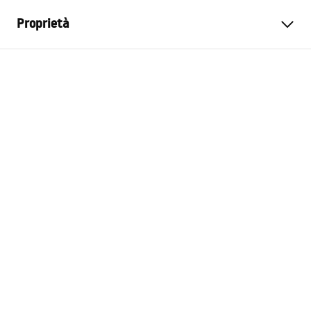
Proprietà
Colore
Oro spazzolato
Materiale
Metallo
Metodo di installazione
A vite
Larghezza
30
mm
Altezza
50
mm
Profondità
50
mm
Serie
Prism
Garanzia
24 mesi