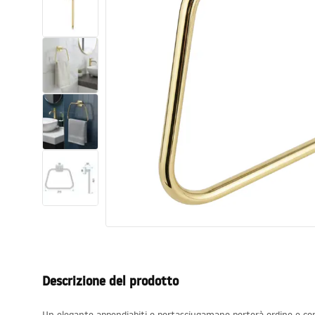
Set di vaso WC e bidet
Lavabi
Vasche da bagno e schermi vasca
Rubinetti da bagno
Set doccia
Cucina
Accessori e mobili da bagno
Descrizione del prodotto