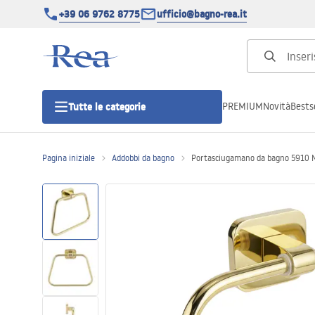
+39 06 9762 8775
ufficio@bagno-rea.it
PREMIUM
Novità
Bestse
Tutte le categorie
Pagina iniziale
Addobbi da bagno
Portasciugamano da bagno 5910 N
Cabine doccia
Porte doccia
Piatti doccia da bagno
Canaline di scarico