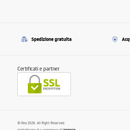
Spedizione gratuita
Acqu
Certificati e partner
©
Rea
2026
. All Right Reserved.
piattaforma di e-commerce di