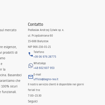
Contatto
 sul mercato
Podlasiak Andrzej Cylwik sp. k.
ul. Przędzalniana 60
15-688 Białystok
tre esigenze,
NIP 966-216-01-21
Telefono
i prodotti di
+39 06 976 28775
iamo
WhatsApp
 e
+48 602 607 953
er la
E-mail
ucina. Basandoci
ufficio@bagno-rea.it
 garantiamo che
Il nostro servizio clienti è disponibile nei giorni
al 100% sicuri
feriali tra:
 funzionali.
7:00–15:30
Seguici