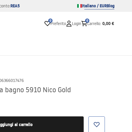
REA5
Italiano / EUR
Blog
conto:
0
0
0,00 €
Preferito
Login
Carrello
:
06366017476
a bagno 5910 Nico Gold
ggiungi al carrello