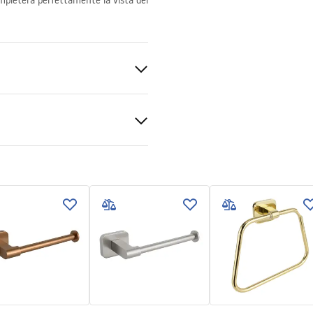
mpleterà perfettamente la vista del
zioni di garanzia
nty_Terms_and_Conditions_
ories_-_24.pdf