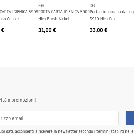
Rea
Rea
CARTA IGIENICA 5909
PORTA CARTA IGIENICA 5909
Portasciugamano da ba
rush Copper
Nico Brush Nickel
5910 Nico Gold
 €
31,00 €
33,00 €
ità e promozioni!
i dati, acconsenti a ricevere la newsletter secondo i termini stabiliti nell