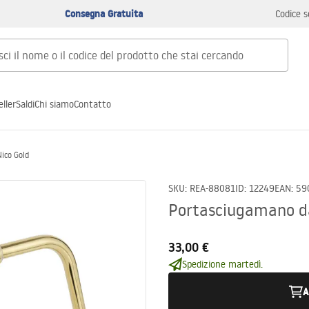
Consegna Gratuita
Codice s
ller
Saldi
Chi siamo
Contatto
ico Gold
SKU
:
REA-88081
ID
:
12249
EAN
:
59
Portasciugamano d
33,00 €
Spedizione martedì.
A