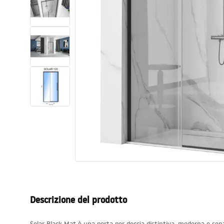
Set di vaso WC e bidet
Lavabi
Vasche da bagno e schermi vasca
Rubinetti da bagno
Set doccia
Cucina
Accessori e mobili da bagno
Descrizione del prodotto