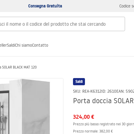
Consegna Gratuita
Codice s
ller
Saldi
Chi siamo
Contatto
ia SOLAR BLACK MAT 120
Saldi
SKU
:
REA-K6312
ID
:
2610
EAN
:
590
Porta doccia SOLA
324,00 €
Prezzo più basso registrato nei 30 giorn
Prezzo normale
:
382,00 €