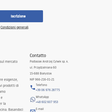
Iscrizione
e
Condizioni generali
.
Contatto
 sul mercato
Podlasiak Andrzej Cylwik sp. k.
ul. Przędzalniana 60
15-688 Białystok
tre esigenze,
NIP 966-216-01-21
Telefono
i prodotti di
+39 06 976 28775
iamo
WhatsApp
 e
+48 602 607 953
er la
E-mail
ucina. Basandoci