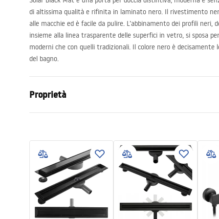
Solar Black Mat è una porta per doccia distintiva, moderna e sen
di altissima qualità e rifinita in laminato nero. Il rivestimento ne
alle macchie ed è facile da pulire. L’abbinamento dei profili neri, d
insieme alla linea trasparente delle superfici in vetro, si sposa p
moderni che con quelli tradizionali. Il colore nero è decisamente
del bagno.
Proprietà
Modo di apertura della porta
Scorrevole
Dimensioni porta
120
Spessore del vetro
6 mm
Altezza della porta doccia
195
cm
Materiale dei profili
Alluminio
Materiale manico
Acciaio
Rivestimento Easy Clean
Si