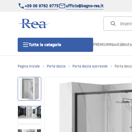
+39 06 9762 8775
ufficio@bagno-rea.it
PREMIUM
Novità
Bestse
Tutte le categorie
Pagina iniziale
Porte doccia
Porta doccia scorrevole
Porta docc
Cabine doccia
Porte doccia
Piatti doccia da bagno
Canaline di scarico