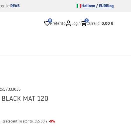
REA5
Italiano / EUR
Blog
conto:
0
0
0,00 €
Preferito
Login
Carrello
:
2557333035
R BLACK MAT 120
-
9
%
i precedenti lo sconto:
355,00 €