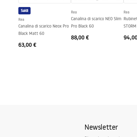
Finitura dei profili
Nero
Saldi
Rea
Rea
Set di guarnizioni incluso
SÌ
Canalina di scarico NEO Slim
Rubine
Rea
Canalina di scarico Neox Pro
Pro Black 60
STORM 
Può essere installato senza un piatto doccia
SÌ
Black Matt 60
Garanzia
24 mesi
88,00 €
94,0
63,00 €
Newsletter