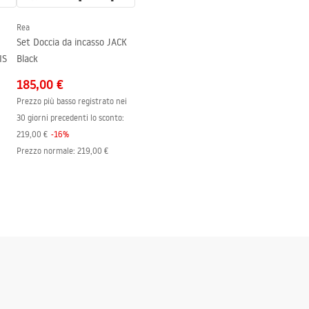
Rea
Set Doccia da incasso JACK
IS
Black
185,00 €
Prezzo più basso registrato nei
30 giorni precedenti lo sconto:
219,00 €
-
16
%
Prezzo normale
:
219,00 €