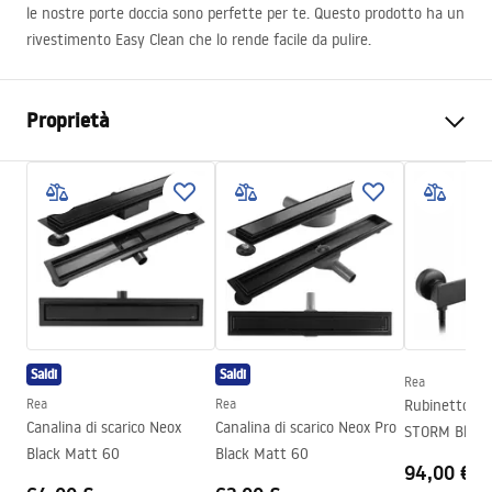
le nostre porte doccia sono perfette per te. Questo prodotto ha un
rivestimento Easy Clean che lo rende facile da pulire.
Proprietà
Modo di apertura della porta
Scorrevole
Dimensioni porta
100
La direzione della porta
Universale
Spessore del vetro
6 mm
Altezza della porta doccia
195
cm
Materiale dei profili
Alluminio
Saldi
Saldi
Rea
Materiale manico
Ottone
Rea
Rea
Rubinetto do
Rivestimento Easy Clean
Si
Canalina di scarico Neox
Canalina di scarico Neox Pro
STORM Black
Black Matt 60
Black Matt 60
Finitura dei profili
Nero
94,00 €