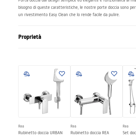
Porta doccia dal design semplice ed elegante e funzionalità ai mass
bisogno di queste caratteristiche, le nostre porte doccia sono pe
un rivestimento Easy Clean che lo rende facile da pulire.
Proprietà
Modo di apertura della porta
Inclinabile
Dimensioni porta
90
La direzione della porta
Universale
Spessore del vetro
6 mm
Altezza della porta doccia
195
cm
Materiale dei profili
Alluminio
Materiale manico
Ottone
Direzione di apertura
verso l'este
Rea
Rea
Rea
Rivestimento Easy Clean
Si
Rubinetto doccia URBAN
Rubinetto doccia REA
Set do