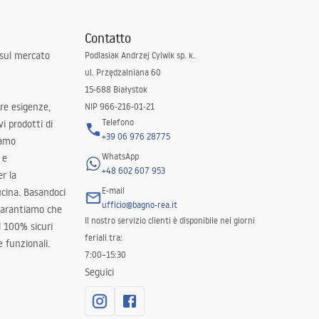
Contatto
 sul mercato
Podlasiak Andrzej Cylwik sp. k.
ul. Przędzalniana 60
15-688 Białystok
tre esigenze,
NIP 966-216-01-21
Telefono
i prodotti di
+39 06 976 28775
iamo
WhatsApp
 e
+48 602 607 953
er la
E-mail
ucina. Basandoci
ufficio@bagno-rea.it
 garantiamo che
Il nostro servizio clienti è disponibile nei giorni
al 100% sicuri
feriali tra:
 funzionali.
7:00–15:30
Seguici