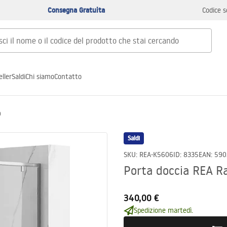
Consegna Gratuita
Codice s
ller
Saldi
Chi siamo
Contatto
0
Saldi
SKU
:
REA-K5606
ID
:
8335
EAN
:
590
Porta doccia REA R
340,00 €
Spedizione martedì.