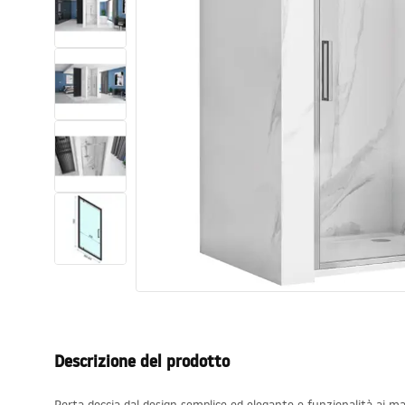
Set di vaso WC e bidet
Lavabi
Vasche da bagno e schermi vasca
Rubinetti da bagno
Set doccia
Cucina
Accessori e mobili da bagno
Descrizione del prodotto