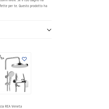
imi livelli. Se il tuo bagno ha
rfette per te. Questo prodotto ha
rno e verso l'interno
ccia REA Veneta