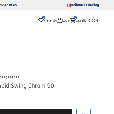
REA5
Italiano / EUR
Blog
conto:
0
0
0,00 €
Preferito
Login
Carrello
:
2557376988
apid Swing Chrom 90