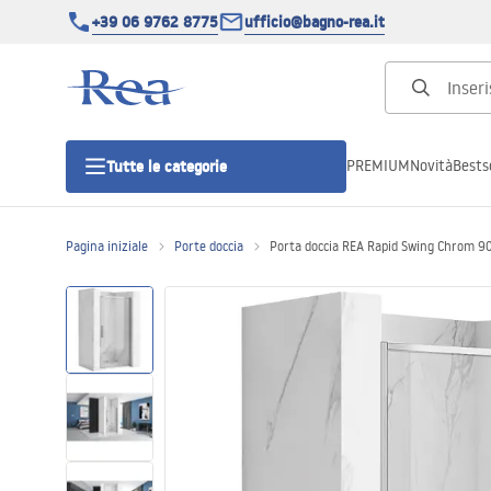
+39 06 9762 8775
ufficio@bagno-rea.it
PREMIUM
Novità
Bestse
Tutte le categorie
Pagina iniziale
Porte doccia
Porta doccia REA Rapid Swing Chrom 9
Cabine doccia
Porte doccia
Piatti doccia da bagno
Canaline di scarico