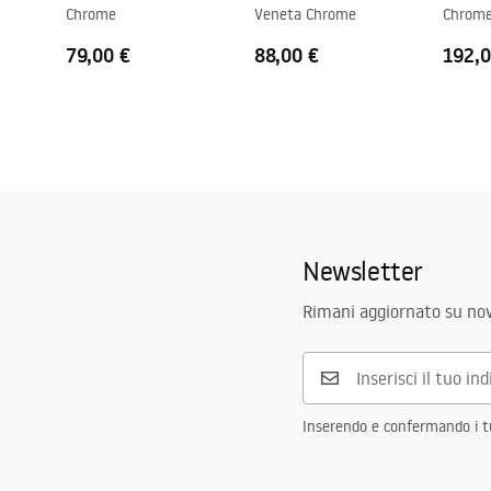
Chrome
Veneta Chrome
Chrom
Finitura dei profili
Cromo
Set di guarnizioni incluso
SÌ
79,00 €
88,00 €
192,0
Può essere installato senza un piatto doccia
SÌ
Garanzia
24 mesi
Newsletter
Rimani aggiornato su nov
Inserendo e confermando i tuo