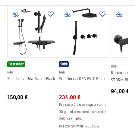
Modo di apertura della porta
Inclinabile
Dimensioni porta
120
La direzione della porta
Universale
Spessore del vetro
6 mm
Altezza della porta doccia
200
cm
Larghezza ingresso
60 cm
Bestseller
Saldi
Rea
Materiale dei profili
Alluminio
Rea
Rea
Rubinetto do
Materiale manico
Alluminio
Set doccia Rea Bravo Black
Set Doccia REA EXIT Black
STORM Black
Direzione di apertura
verso l'esterno
94,00 €
150,00 €
234,00 €
Rivestimento Easy Clean
Sì, su un lato del vetro
Prezzo più basso registrato nei
Finitura dei profili
Nero
30 giorni precedenti lo sconto:
Regolazione sui profili
2 cm
285,00 €
-
18
%
Set di guarnizioni incluso
SÌ
Prezzo normale
:
285,00 €