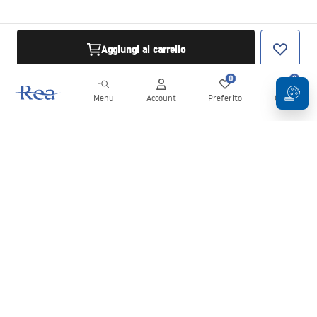
Aggiungi al carrello
0
0
Menu
Account
Preferito
Carrello
Newsletter
Rimani aggiornato su novità e promozioni!
Iscrizione
Inserendo e confermando i tuoi dati, acconsenti a ricevere la