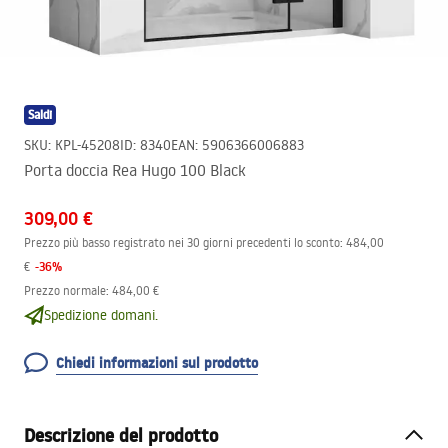
Saldi
SKU
:
KPL-45208
ID
:
8340
EAN
:
5906366006883
Porta doccia Rea Hugo 100 Black
309,00 €
Prezzo più basso registrato nei 30 giorni precedenti lo sconto:
484,00
-
36
%
€
Prezzo normale
:
484,00 €
Spedizione domani.
Chiedi informazioni sul prodotto
Descrizione del prodotto