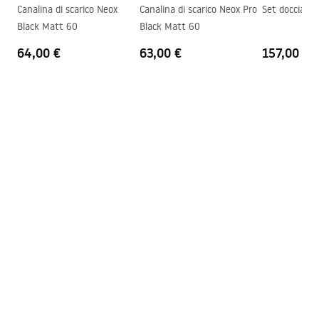
Materiale manico
Alluminio
Canalina di scarico Neox
Canalina di scarico Neox Pro
Set doccia R
Black Matt 60
Black Matt 60
Direzione di apertura
verso l'esterno
64,00 €
63,00 €
157,00 €
Rivestimento Easy Clean
Sì, su un lato del vetro
Finitura dei profili
Nero
Regolazione sui profili
2 cm
Set di guarnizioni incluso
SÌ
Può essere installato senza un
SÌ
piatto doccia
Garanzia
24 mesi