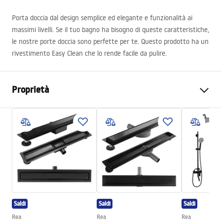
Porta doccia dal design semplice ed elegante e funzionalità ai
massimi livelli. Se il tuo bagno ha bisogno di queste caratteristiche,
le nostre porte doccia sono perfette per te. Questo prodotto ha un
rivestimento Easy Clean che lo rende facile da pulire.
Proprietà
Modo di apertura della porta
Inclinabile
Dimensioni porta
100
La direzione della porta
Universale
Spessore del vetro
6 mm
Altezza della porta doccia
200
cm
Larghezza ingresso
60 cm
Saldi
Saldi
Saldi
Materiale dei profili
Alluminio
Rea
Rea
Rea