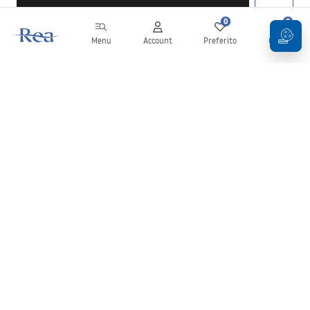
0
0
Menu
Account
Preferito
Carrello
Newsletter
Rimani aggiornato su novità e promozioni!
Iscrizione
Inserendo e confermando i tuoi dati, acconsenti a ricevere la
newsletter secondo i termini stabiliti nelle
Condizioni generali
.