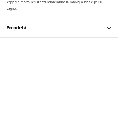
leggeri e molto resistenti renderanno la maniglia ideale per il
bagno.
Proprietà
Colore
Oro spazzolato
Materiale
Metallo
Metodo di installazione
A vite
Larghezza
135
mm
Altezza
95
mm
Profondità
65
mm
Serie
Prism
Garanzia
24 mesi