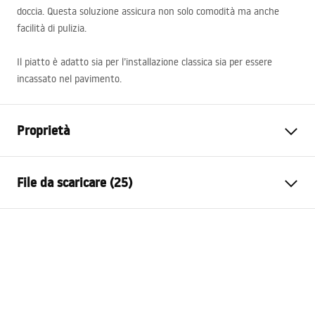
doccia. Questa soluzione assicura non solo comodità ma anche
facilità di pulizia.
Il piatto è adatto sia per l’installazione classica sia per essere
incassato nel pavimento.
Proprietà
Colore
Grigio
File da scaricare (25)
Materiale
Composito SMC
Lunghezza
900
mm
instrukcja montażu
Larghezza
900
mm
manual - PL.pdf
Altezza
25
mm
Metodo di installazione
Sul pavimento, Da incasso
Installationsanleitung
Diametro scarico
90
mm
manual - DE.pdf