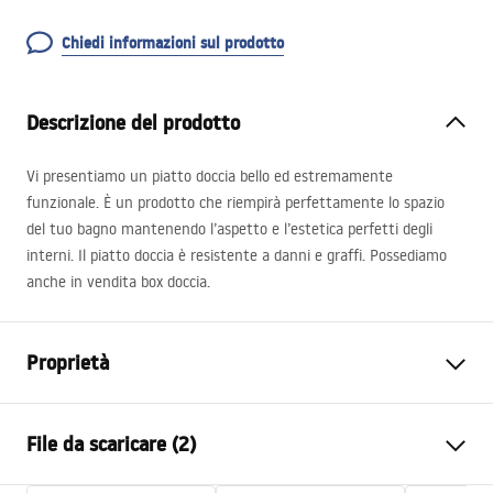
Chiedi informazioni sul prodotto
Descrizione del prodotto
Vi presentiamo un piatto doccia bello ed estremamente
funzionale. È un prodotto che riempirà perfettamente lo spazio
del tuo bagno mantenendo l’aspetto e l’estetica perfetti degli
interni. Il piatto doccia è resistente a danni e graffi. Possediamo
anche in vendita box doccia.
Proprietà
Colore
Nero
File da scaricare (2)
Materiale
Composito SMC
Lunghezza
1000
mm