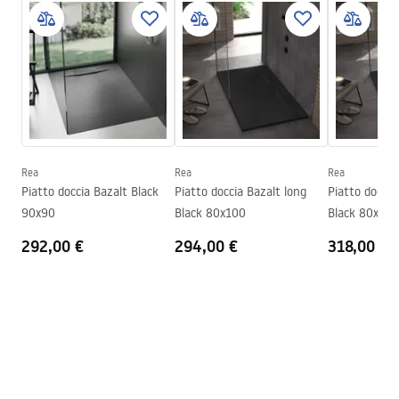
Istruzioni per l'installazione
Larghezza
800
mm
manual - IT.pdf
Altezza
25
mm
Metodo di installazione
Sul pavimento, Da incasso
Istruzioni di montaggio
Diametro scarico
90
mm
Shower tray.pdf
Tagliabile
SÌ
Sifone incluso
SÌ
Rea
Rea
Rea
Piatto doccia Bazalt Black
Piatto doccia Bazalt long
Piatto doccia
Garanzia
24 mesi
90x90
Black 80x100
Black 80x120
292,00 €
294,00 €
318,00 €