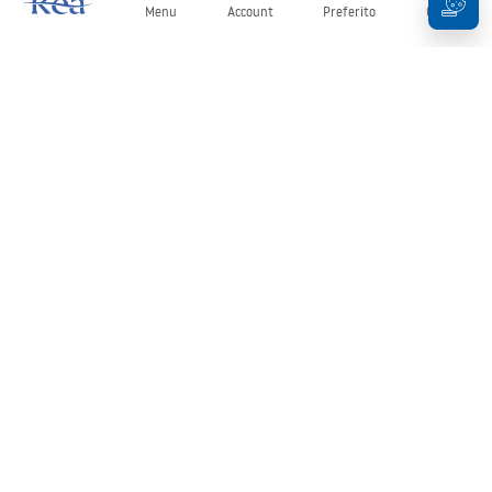
Menu
Account
Preferito
Carrello
Newsletter
Rimani aggiornato su novità e promozioni!
Iscrizione
Inserendo e confermando i tuoi dati, acconsenti a ricevere la
newsletter secondo i termini stabiliti nelle
Condizioni generali
.