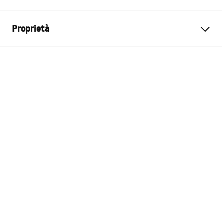
Proprietà
Colore
Bianco
Materiale
Ceramica
Larghezza
342
mm
Altezza
287
mm
Profondità
5
mm
Garanzia
24 mesi