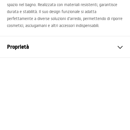
spazio nel bagno. Realizzata con materiali resistenti, garantisce
durata e stabilità. Il suo design funzionale si adatta
perfettamente a diverse soluzioni d’arredo, permettendo di riporre
cosmetici, asciugamani e altri accessori indispensabili.
Proprietà
Colore
Oro spazzolato
Materiale
Acciaio inossidabile
Metodo di installazione
A vite
Larghezza
600
mm
Altezza
50
mm
Profondità
100
mm
Garanzia
24 mesi