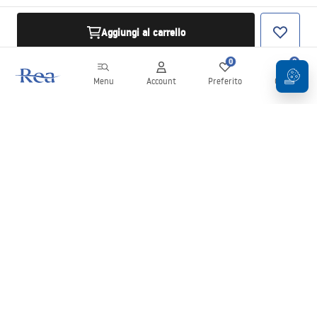
Aggiungi al carrello
0
0
Menu
Account
Preferito
Carrello
Newsletter
Rimani aggiornato su novità e promozioni!
Iscrizione
Inserendo e confermando i tuoi dati, acconsenti a ricevere la
newsletter secondo i termini stabiliti nelle
Condizioni generali
.