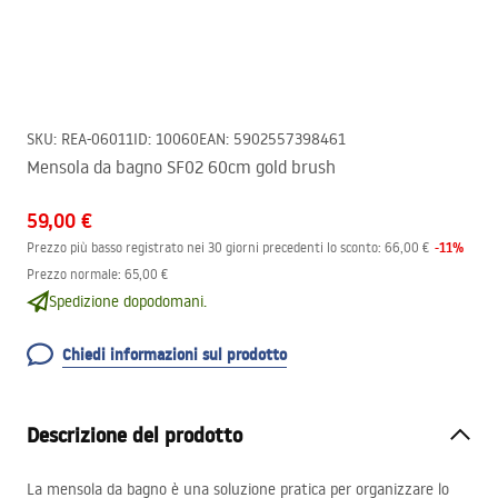
SKU
:
REA-06011
ID
:
10060
EAN
:
5902557398461
Mensola da bagno SF02 60cm gold brush
59,00 €
-
11
%
Prezzo più basso registrato nei 30 giorni precedenti lo sconto:
66,00 €
Prezzo normale
:
65,00 €
Spedizione dopodomani.
Chiedi informazioni sul prodotto
Descrizione del prodotto
La mensola da bagno è una soluzione pratica per organizzare lo