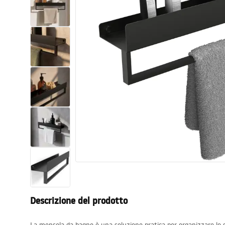
Set di vaso WC e bidet
Lavabi
Vasche da bagno e schermi vasca
Rubinetti da bagno
Set doccia
Cucina
Accessori e mobili da bagno
Descrizione del prodotto