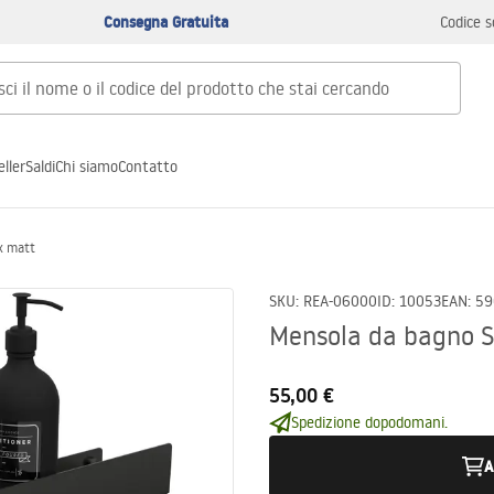
Consegna Gratuita
Codice s
ller
Saldi
Chi siamo
Contatto
k matt
SKU
:
REA-06000
ID
:
10053
EAN
:
59
Mensola da bagno 
55,00 €
Spedizione dopodomani.
A