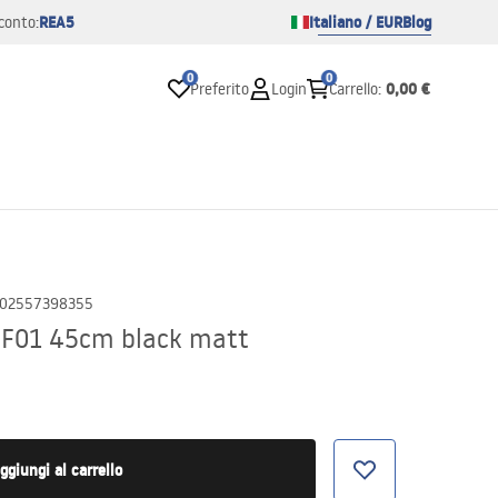
REA5
Italiano / EUR
Blog
conto:
0
0
0,00 €
Preferito
Login
Carrello
:
02557398355
SF01 45cm black matt
ggiungi al carrello