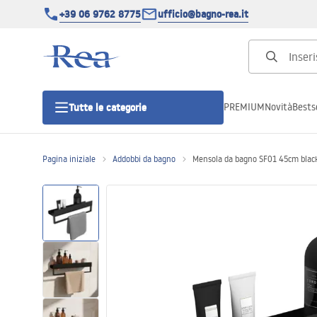
+39 06 9762 8775
ufficio@bagno-rea.it
PREMIUM
Novità
Bestse
Tutte le categorie
Pagina iniziale
Addobbi da bagno
Mensola da bagno SF01 45cm blac
Cabine doccia
Porte doccia
Piatti doccia da bagno
Canaline di scarico