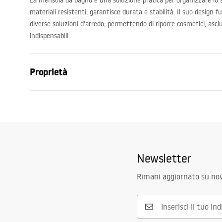
La mensola da bagno è una soluzione pratica per organizzare lo 
materiali resistenti, garantisce durata e stabilità. Il suo design
diverse soluzioni d’arredo, permettendo di riporre cosmetici, asci
indispensabili.
Proprietà
Colore
Nero
Materiale
Acciaio inos
Metodo di installazione
A vite
Larghezza
450
mm
Newsletter
Altezza
110
mm
Rimani aggiornato su nov
Profondità
90
mm
Garanzia
24 mesi