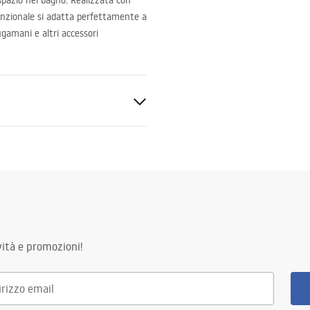
spazio nel bagno. Realizzata con
 funzionale si adatta perfettamente a
ugamani e altri accessori
sidabile
ità e promozioni!