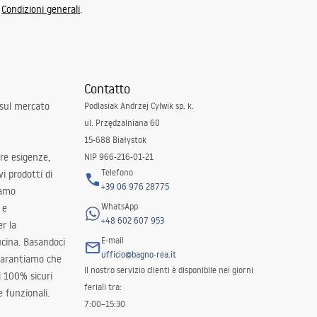
e
Condizioni generali
.
Contatto
 sul mercato
Podlasiak Andrzej Cylwik sp. k.
ul. Przędzalniana 60
15-688 Białystok
tre esigenze,
NIP 966-216-01-21
Telefono
i prodotti di
+39 06 976 28775
iamo
WhatsApp
 e
+48 602 607 953
er la
E-mail
ucina. Basandoci
ufficio@bagno-rea.it
 garantiamo che
Il nostro servizio clienti è disponibile nei giorni
al 100% sicuri
feriali tra:
 funzionali.
7:00–15:30