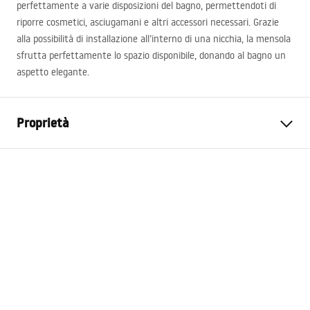
perfettamente a varie disposizioni del bagno, permettendoti di
riporre cosmetici, asciugamani e altri accessori necessari. Grazie
alla possibilità di installazione all’interno di una nicchia, la mensola
sfrutta perfettamente lo spazio disponibile, donando al bagno un
aspetto elegante.
Proprietà
Colore
Nero
Materiale
Acciaio inossidabile
Metodo di installazione
Adesivo
Larghezza
600
mm
Altezza
300
mm
Profondità
100
mm
Garanzia
24 mesi