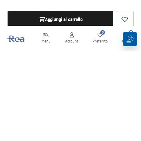
Aggiungi al carrello
0
0
Menu
Account
Preferito
Carrello
Newsletter
Rimani aggiornato su novità e promozioni!
Iscrizione
Inserendo e confermando i tuoi dati, acconsenti a ricevere la