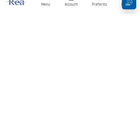
Menu
Account
Preferito
Carrello
Newsletter
Rimani aggiornato su novità e promozioni!
Iscrizione
Inserendo e confermando i tuoi dati, acconsenti a ricevere la
newsletter secondo i termini stabiliti nelle
Condizioni generali
.