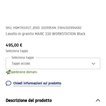
SKU
:
HQM7650U7_BS
ID
:
10299
EAN
:
5904310994682
Lavello in granito MARC 110 WORKSTATION Black
495,00 €
Seleziona tappo
Seleziona tappo
Spedizione domani.
Chiedi informazioni sul prodotto
Descrizione del prodotto