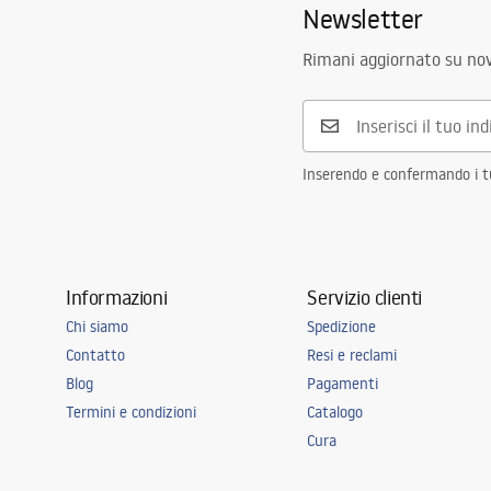
Newsletter
In completo con lavandino
guarnizione, 
fissaggio
Rimani aggiornato su nov
Diametro del foro di scarico
90 mm
Variante del tappo
con filtro
Tipo del sifone
da cucina, co
lavastoviglie
Inserendo e confermando i tuo
Garanzia
25 anni
Informazioni
Servizio clienti
Chi siamo
Spedizione
Contatto
Resi e reclami
Blog
Pagamenti
Termini e condizioni
Catalogo
Cura