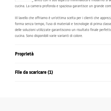
Il lavello in granito con il suo aspetto minimalista e moderno si a
cucina. La camera profonda e spaziosa garantisce un grande comfo
IIl lavello che offriamo è un’ottima scelta per i clienti che apprez
forma senza tempo, l’uso di materiali e tecnologie di prima classe,
delle soluzioni utilizzate garantiscono un risultato finale perfett
cucina. Sono disponibili varie varianti di colore.
Proprietà
Lunghezza del lavandino
450
mm
File da scaricare (1)
Larghezza del lavandino
760
mm
La profondità del contenitore del lavandino
235
mm
Installation
Foro rubinetto
No
Logan-undermount.pdf
Materiale
Granito
Colore
Beige