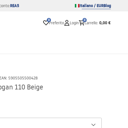
REA5
Italiano / EUR
Blog
conto:
0
0
0,00 €
Preferito
Login
Carrello
:
EAN
:
5905505500428
Logan 110 Beige