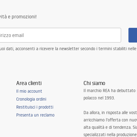
sifone con filtro, ganci di
ità e promozioni!
n la possibilità di collegare una
i dati, acconsenti a ricevere la newsletter secondo i termini stabiliti nell
Area clienti
Chi siamo
Il marchio REA ha debuttato
Il mio account
polacco nel 1993.
Cronologia ordini
Restituisci i prodotti
Da allora, in risposta alle vos
Presenta un reclamo
arricchiamo l’offerta con nuov
alta qualità e di tendenza. S
specializzati nella produzione