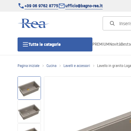
+39 06 9762 8775
ufficio@bagno-rea.it
PREMIUM
Novità
Bestse
Tutte le categorie
Pagina iniziale
Cucina
Lavelli e accessori
Lavello in granito Log
Cabine doccia
Porte doccia
Piatti doccia da bagno
Canaline di scarico