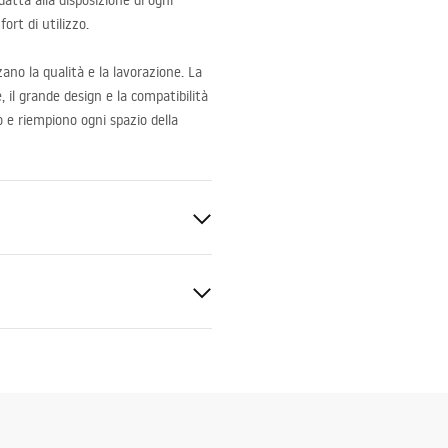
datta alla disposizione di ogni
rt di utilizzo.
zano la qualità e la lavorazione. La
 il grande design e la compatibilità
o e riempiono ogni spazio della