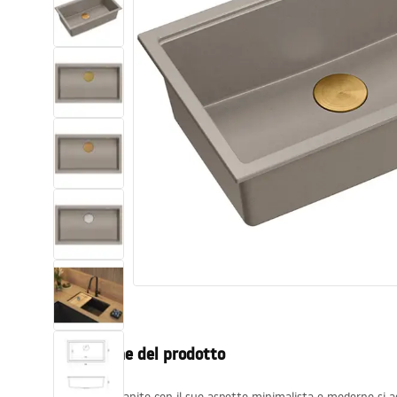
Set di vaso WC e bidet
Lavabi
Vasche da bagno e schermi vasca
Rubinetti da bagno
Set doccia
Cucina
Accessori e mobili da bagno
Descrizione del prodotto