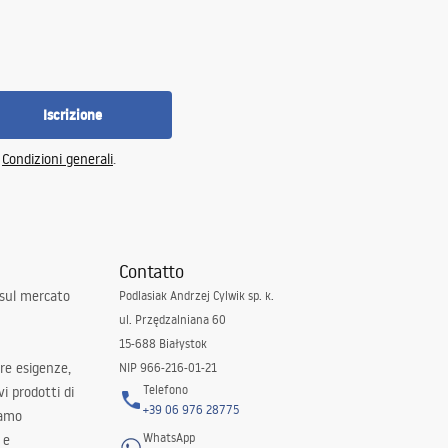
Iscrizione
e
Condizioni generali
.
Contatto
 sul mercato
Podlasiak Andrzej Cylwik sp. k.
ul. Przędzalniana 60
15-688 Białystok
tre esigenze,
NIP 966-216-01-21
Telefono
i prodotti di
+39 06 976 28775
iamo
WhatsApp
 e