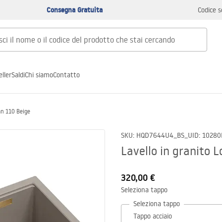
Consegna Gratuita
Codice s
ller
Saldi
Chi siamo
Contatto
an 110 Beige
SKU
:
HQD7644U4_BS_U
ID
:
10280
Lavello in granito 
320,00 €
Seleziona tappo
Seleziona tappo