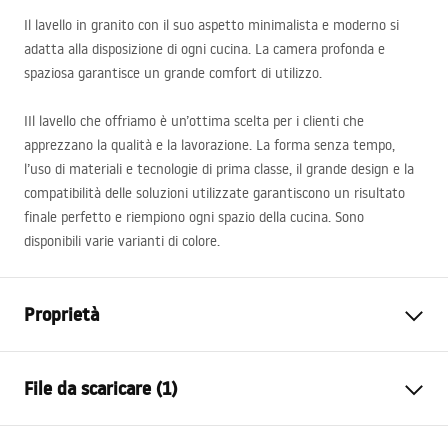
Il lavello in granito con il suo aspetto minimalista e moderno si
adatta alla disposizione di ogni cucina. La camera profonda e
spaziosa garantisce un grande comfort di utilizzo.
IIl lavello che offriamo è un’ottima scelta per i clienti che
apprezzano la qualità e la lavorazione. La forma senza tempo,
l’uso di materiali e tecnologie di prima classe, il grande design e la
compatibilità delle soluzioni utilizzate garantiscono un risultato
finale perfetto e riempiono ogni spazio della cucina. Sono
disponibili varie varianti di colore.
Proprietà
Lunghezza del lavandino
450
mm
File da scaricare (1)
Larghezza del lavandino
560
mm
La profondità del contenitore
215
mm