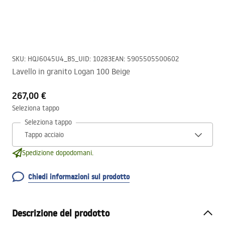
SKU
:
HQJ6045U4_BS_U
ID
:
10283
EAN
:
5905505500602
Lavello in granito Logan 100 Beige
267,00 €
Seleziona tappo
Seleziona tappo
Spedizione dopodomani.
Chiedi informazioni sul prodotto
Descrizione del prodotto