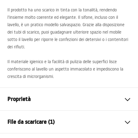
Il prodotto ha uno scarico in tinta con la tonalità, rendendo
l’insieme molto coerente ed elegante. Il sifone, incluso con il
lavello, è un pratico modello salvaspazio. Grazie alla disposizione
dei tubi di scarico, puoi guadagnare ulteriore spazio nel mobile
sotto il lavello per riporre le confezioni dei detersivi o i contenitori
dei rifiuti.
Il materiale igienico e la facilità di pulizia delle superfici lisce
conferiscono al lavello un aspetto immacolato e impediscono la
crescita di microrganismi.
Proprietà
Lunghezza del lavandino
440
mm
File da scaricare (1)
Larghezza del lavandino
540
mm
La profondità del contenitore
190
mm