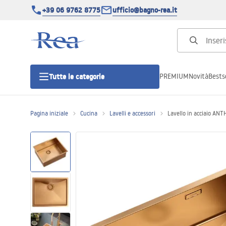
+39 06 9762 8775
ufficio@bagno-rea.it
PREMIUM
Novità
Bestse
Tutte le categorie
Pagina iniziale
Cucina
Lavelli e accessori
Lavello in acciaio A
Cabine doccia
Porte doccia
Piatti doccia da bagno
Canaline di scarico