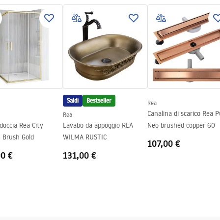
idabile
sifone con filtro, ganci di
on filtro
Saldi
Bestseller
n la possibilità di collegare una
Rea
Canalina di scarico Rea 
Rea
doccia Rea City
Lavabo da appoggio REA
Neo brushed copper 60
 Brush Gold
WILMA RUSTIC
107,00 €
00 €
131,00 €