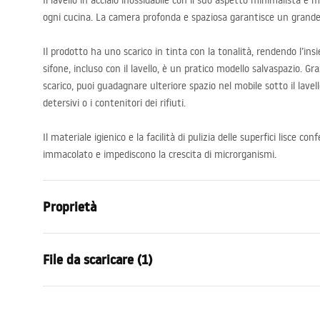
Il lavello in acciaio inossidabile con il suo aspetto minimalista e 
ogni cucina. La camera profonda e spaziosa garantisce un grande 
Il prodotto ha uno scarico in tinta con la tonalità, rendendo l’in
sifone, incluso con il lavello, è un pratico modello salvaspazio. Gra
scarico, puoi guadagnare ulteriore spazio nel mobile sotto il lavell
detersivi o i contenitori dei rifiuti.
Il materiale igienico e la facilità di pulizia delle superfici lisce co
immacolato e impediscono la crescita di microrganismi.
Proprietà
Lunghezza del lavandino
440
mm
File da scaricare (1)
Larghezza del lavandino
540
mm
La profondità del contenitore del lavandino
190
mm
Template
Foro rubinetto
No