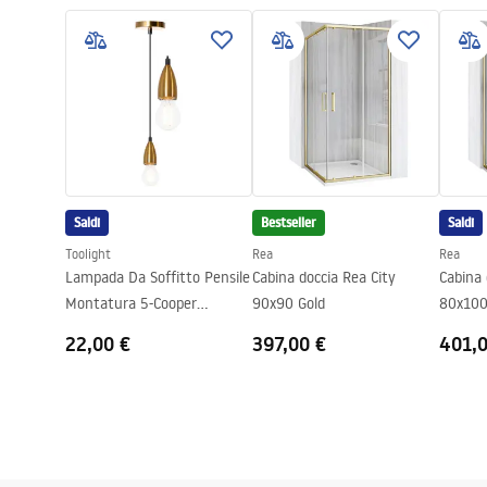
ANTHONY_60.pdf
Materiale
Acciaio inoss
Colore
Rame
In completo con lavandino
guarnizione, 
fissaggio
Diametro del foro di scarico
90 mm
Variante del tappo
universale, c
Saldi
Bestseller
Saldi
Tipo del sifone
da cucina, co
lavastoviglie
Toolight
Rea
Rea
Lampada Da Soffitto Pensile
Cabina doccia Rea City
Cabina 
Garanzia
25 anni
Montatura 5-Cooper
90x90 Gold
80x100
APP359-1CP
22,00 €
397,00 €
401,