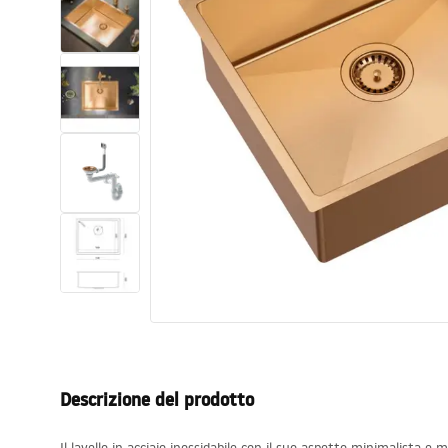
Set di vaso WC e bidet
Lavabi
Vasche da bagno e schermi vasca
Rubinetti da bagno
Set doccia
Cucina
Accessori e mobili da bagno
Descrizione del prodotto