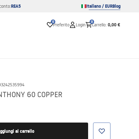
REA5
Italiano / EUR
Blog
conto:
0
0
0,00 €
Preferito
Login
Carrello
:
03242535994
 ANTHONY 60 COPPER
ggiungi al carrello