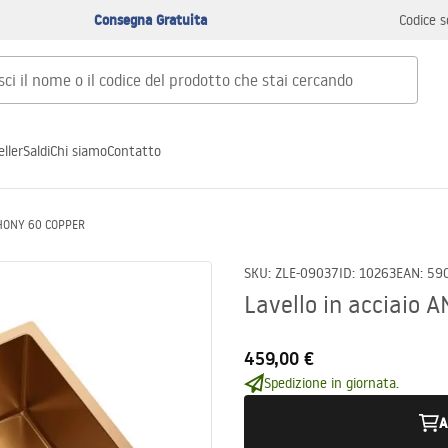
Consegna Gratuita
Codice s
ller
Saldi
Chi siamo
Contatto
NTHONY 60 COPPER
SKU
:
ZLE-09037
ID
:
10263
EAN
:
59
Lavello in acciaio
459,00 €
Spedizione in giornata.
A