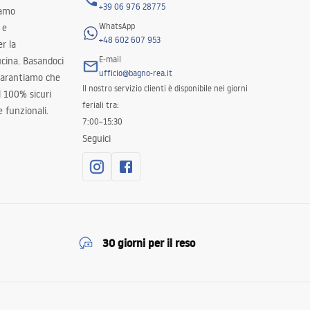
+39 06 976 28775
iamo
WhatsApp
 e
+48 602 607 953
er la
E-mail
ucina. Basandoci
ufficio@bagno-rea.it
 garantiamo che
Il nostro servizio clienti è disponibile nei giorni
al 100% sicuri
feriali tra:
 funzionali.
7:00–15:30
Seguici
30 giorni per il reso