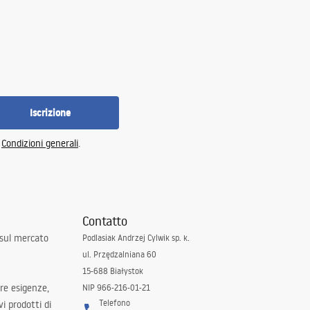
Iscrizione
e
Condizioni generali
.
Contatto
 sul mercato
Podlasiak Andrzej Cylwik sp. k.
ul. Przędzalniana 60
15-688 Białystok
tre esigenze,
NIP 966-216-01-21
Telefono
i prodotti di