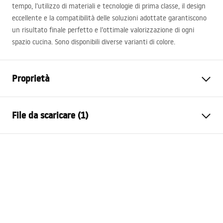
tempo, l’utilizzo di materiali e tecnologie di prima classe, il design
eccellente e la compatibilità delle soluzioni adottate garantiscono
un risultato finale perfetto e l’ottimale valorizzazione di ogni
spazio cucina. Sono disponibili diverse varianti di colore.
Proprietà
Lunghezza del lavandino
560
mm
File da scaricare (1)
Larghezza del lavandino
465
mm
La profondità del contenitore
200
mm
Istruzioni di montaggio
del lavandino
Sink.pdf
Foro rubinetto
No
Materiale
Granito
Colore
Nero maculato
In completo con lavandino
guarnizione, sifone con filtro,