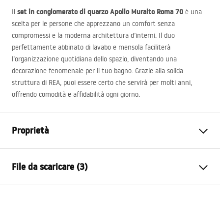
set in conglomerato di quarzo Apollo Muralto Roma 70
Il
è una
scelta per le persone che apprezzano un comfort senza
compromessi e la moderna architettura d’interni. Il duo
perfettamente abbinato di lavabo e mensola faciliterà
l’organizzazione quotidiana dello spazio, diventando una
decorazione fenomenale per il tuo bagno. Grazie alla solida
struttura di
REA
, puoi essere certo che servirà per molti anni,
offrendo comodità e affidabilità ogni giorno.
Proprietà
Metodo di installazione
Spospeso
File da scaricare (3)
Materiale
Composito di quarzo
Colore
Effetto pietra, Grigio, Motivo
Istruzioni di montaggio
Finitura
Opaco
Basin.pdf
Lunghezza
700
mm