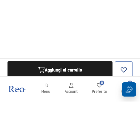
Aggiungi al carrello
0
0
Menu
Account
Preferito
Carrello
Newsletter
Rimani aggiornato su novità e promozioni!