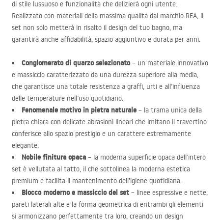
di stile lussuoso e funzionalità che delizierà ogni utente.
Realizzato con materiali della massima qualità dal marchio
REA
, il
set non solo metterà in risalto il design del tuo bagno, ma
garantirà anche affidabilità, spazio aggiuntivo e durata per anni.
Conglomerato di quarzo selezionato
– un materiale innovativo
e massiccio caratterizzato da una durezza superiore alla media,
che garantisce una totale resistenza a graffi, urti e all’influenza
delle temperature nell’uso quotidiano.
Fenomenale motivo in pietra naturale
– la trama unica della
pietra chiara con delicate abrasioni lineari che imitano il travertino
conferisce allo spazio prestigio e un carattere estremamente
elegante.
Nobile finitura opaca
– la moderna superficie opaca dell’intero
set è vellutata al tatto, il che sottolinea la moderna estetica
premium e facilita il mantenimento dell’igiene quotidiana.
Blocco moderno e massiccio del set
– linee espressive e nette,
pareti laterali alte e la forma geometrica di entrambi gli elementi
si armonizzano perfettamente tra loro, creando un design