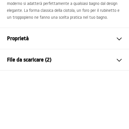
moderno si adatterà perfettamente a qualsiasi bagno dal design
elegante. La forma classica della ciotola, un foro per il rubinetto e
un troppopieno ne fanno una scelta pratica nel tuo bagno.
Proprietà
Metodo di installazione
Freestanding
File da scaricare (2)
Materiale
Ceramica sanitaria
Colore
Bianco
Condizioni di garanzia
Finitura
Lucido
Warranty_Terms_and_Conditions_Basins_-_5.pdf
Lunghezza
480
mm
Larghezza
420
mm
Manual
Altezza
835
mm
Instrukcja_monta__u_Umywalki_wolnostoj__cej_UNI.p
Profondità
130
mm
df
Forma
Semicircolare