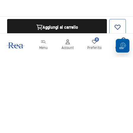
Aggiungi al carrello
0
0
Menu
Account
Preferito
Carrello
Newsletter
Rimani aggiornato su novità e promozioni!
Iscrizione