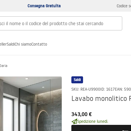
Consegna Gratuita
Codice s
ller
Saldi
Chi siamo
Contatto
Daria
Saldi
SKU
:
REA-U9900
ID
:
1617
EAN
:
590
Lavabo monolitico 
343,00 €
Spedizione lunedì.