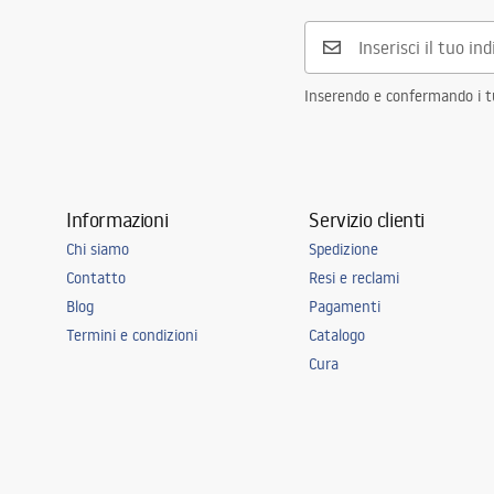
Forma
Rettangolar
Foro rubinetto
SÌ
Foro troppopieno
SÌ
Inserendo e confermando i tuo
Informazioni
Servizio clienti
Chi siamo
Spedizione
Contatto
Resi e reclami
Blog
Pagamenti
Termini e condizioni
Catalogo
Cura