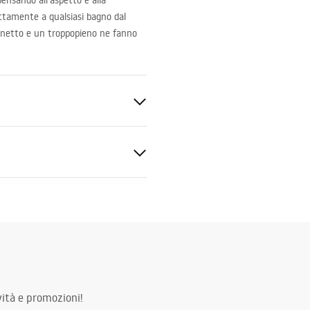
ensando all’aspetto e alla
ettamente a qualsiasi bagno dal
ubinetto e un troppopieno ne fanno
g
nitaria
al
ukcja_monta__u_Umywalki_w
oj__cej_UNI.pdf
ità e promozioni!