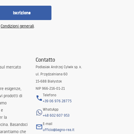
Iscrizione
e
Condizioni generali
.
Contatto
 sul mercato
Podlasiak Andrzej Cylwik sp. k.
ul. Przędzalniana 60
15-688 Białystok
tre esigenze,
NIP 966-216-01-21
Telefono
i prodotti di
+39 06 976 28775
iamo
WhatsApp
 e
+48 602 607 953
er la
E-mail
ucina. Basandoci
ufficio@bagno-rea.it
 garantiamo che