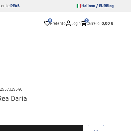
REA5
Italiano / EUR
Blog
conto:
0
0
0,00 €
Preferito
Login
Carrello
:
2557329540
Rea Daria