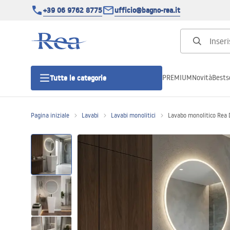
+39 06 9762 8775
ufficio@bagno-rea.it
PREMIUM
Novità
Bestse
Tutte le categorie
Pagina iniziale
Lavabi
Lavabi monolitici
Lavabo monolitico Rea 
Cabine doccia
Porte doccia
Piatti doccia da bagno
Canaline di scarico