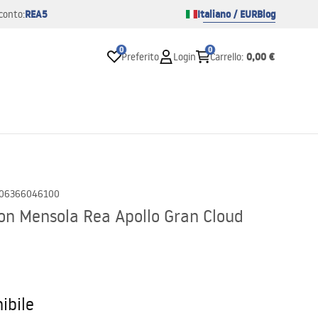
REA5
Italiano / EUR
Blog
conto:
0
0
0,00 €
Preferito
Login
Carrello
:
06366046100
on Mensola Rea Apollo Gran Cloud
ibile