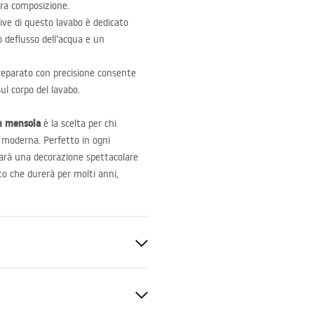
era composizione.
tive di questo lavabo è dedicato
to deflusso dell’acqua e un
reparato con precisione consente
ul corpo del lavabo.
n mensola
è la scelta per chi
 moderna. Perfetto in ogni
 sarà una decorazione spettacolare
rto che durerà per molti anni,
i quarzo