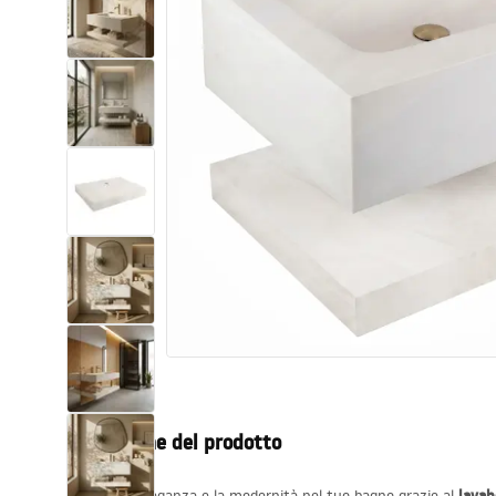
Set di vaso WC e bidet
Lavabi
Vasche da bagno e schermi vasca
Rubinetti da bagno
Set doccia
Cucina
Accessori e mobili da bagno
Descrizione del prodotto