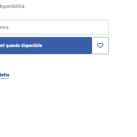
isponibilità.
onica
mi quando disponibile
dotto