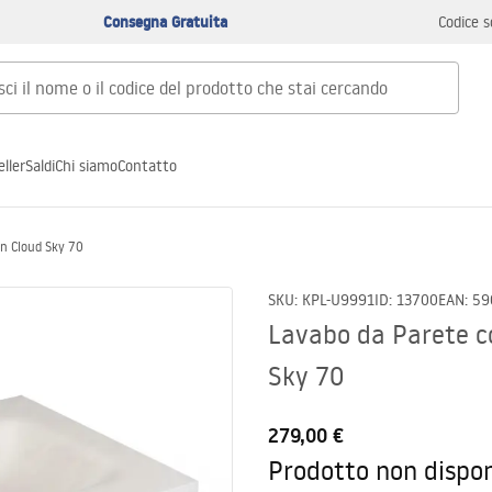
Consegna Gratuita
Codice s
ller
Saldi
Chi siamo
Contatto
an Cloud Sky 70
SKU
:
KPL-U9991
ID
:
13700
EAN
:
59
Lavabo da Parete c
Sky 70
279,00 €
Prodotto non dispon