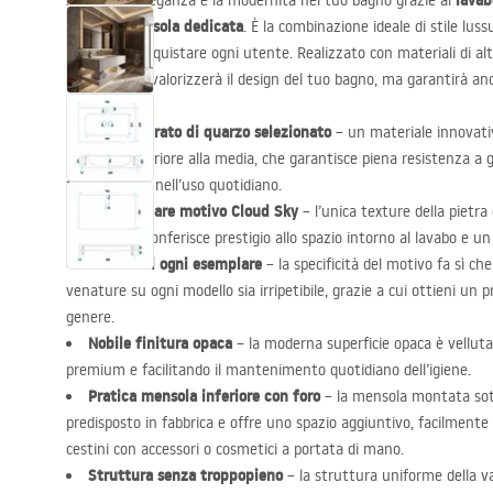
lavab
Apprezza l’eleganza e la modernità nel tuo bagno grazie al
Sky con mensola dedicata
. È la combinazione ideale di stile lus
capace di conquistare ogni utente. Realizzato con materiali di al
set non solo valorizzerà il design del tuo bagno, ma garantirà anc
Conglomerato di quarzo selezionato
– un materiale innovati
durezza superiore alla media, che garantisce piena resistenza a gra
temperature nell’uso quotidiano.
Spettacolare motivo Cloud Sky
– l’unica texture della pietr
geometrica conferisce prestigio allo spazio intorno al lavabo e 
Unicità di ogni esemplare
– la specificità del motivo fa sì che 
venature su ogni modello sia irripetibile, grazie a cui ottieni un 
genere.
Nobile finitura opaca
– la moderna superficie opaca è vellutat
premium e facilitando il mantenimento quotidiano dell’igiene.
Pratica mensola inferiore con foro
– la mensola montata sott
predisposto in fabbrica e offre uno spazio aggiuntivo, facilmente a
cestini con accessori o cosmetici a portata di mano.
Struttura senza troppopieno
– la struttura uniforme della va