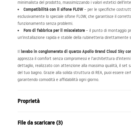
minimalista del prodotto, massimizzando i valori estetici dell’int
Compatibilità con il sifone
FLOW
– per le specifiche costrut
esclusivamente lo speciale sifone
FLOW
, che garantisce il corret
funzionamento senza problemi.
Foro di fabbrica per il miscelatore
– il punto di montaggio p
un’installazione rapida e stabile della rubinetteria direttamente s
lavabo in conglomerato di quarzo Apollo Grand Cloud Sky co
Il
apprezza il comfort senza compromessi e l’architettura d’interni
dettaglio, realizzato con attenzione alla massima qualità, il set
del tuo bagno. Grazie alla solida struttura di
REA
, puoi essere ce
garantendo comodità e affidabilità ogni giorno.
Proprietà
Metodo di installazione
Spospeso
File da scaricare (3)
Materiale
Composito d