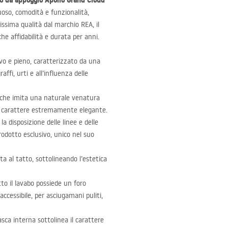
o da appoggio Apollo Grand Cloud
suoso, comodità e funzionalità,
tissima qualità dal marchio
REA
, il
he affidabilità e durata per anni.
vo e pieno, caratterizzato da una
ffi, urti e all’influenza delle
a che imita una naturale venatura
un carattere estremamente elegante.
la disposizione delle linee e delle
prodotto esclusivo, unico nel suo
a al tatto, sottolineando l’estetica
o il lavabo possiede un foro
ccessibile, per asciugamani puliti,
sca interna sottolinea il carattere