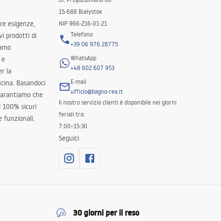
15-688 Białystok
tre esigenze,
NIP 966-216-01-21
Telefono
i prodotti di
+39 06 976 28775
iamo
WhatsApp
 e
+48 602 607 953
er la
E-mail
ucina. Basandoci
ufficio@bagno-rea.it
 garantiamo che
Il nostro servizio clienti è disponibile nei giorni
al 100% sicuri
feriali tra:
 funzionali.
7:00–15:30
Seguici
30 giorni per il reso