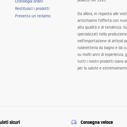
polacco nel 1993.
Cronologia ordini
Restituisci i prodotti
Da allora, in risposta alle vos
Presenta un reclamo
arricchiamo l’offerta con nuov
alta qualità e di tendenza. S
specializzati nella produzione
nell’importazione di articoli p
rubinetteria da bagno e da c
su molti anni di esperienza,
tutti i nostri prodotti siano 
per la salute e estremamente
isti sicuri
Consegna veloce