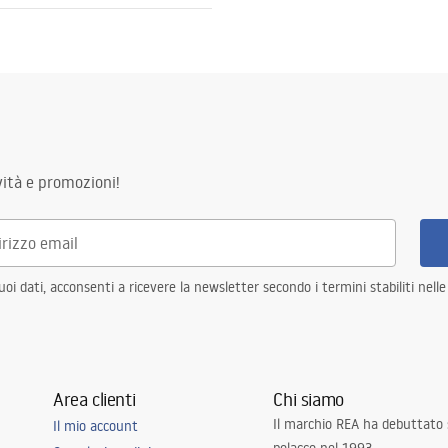
to pietra
zioni di garanzia
nty_Terms_and_Conditions_
_-_5.pdf
e
ità e promozioni!
i dati, acconsenti a ricevere la newsletter secondo i termini stabiliti nell
Area clienti
Chi siamo
Il marchio REA ha debuttato
Il mio account