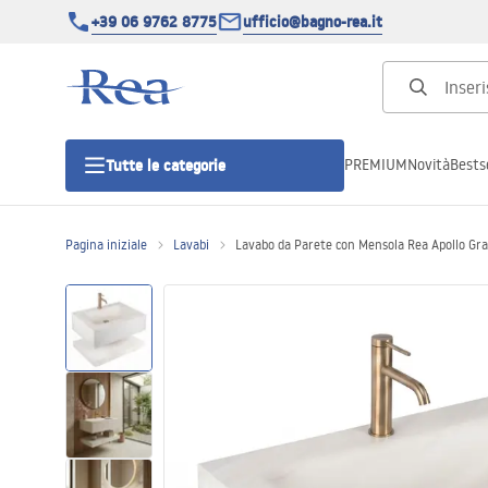
+39 06 9762 8775
ufficio@bagno-rea.it
PREMIUM
Novità
Bestse
Tutte le categorie
Pagina iniziale
Lavabi
Lavabo da Parete con Mensola Rea Apollo Gr
Cabine doccia
Porte doccia
Piatti doccia da bagno
Canaline di scarico