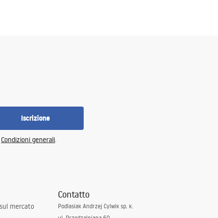
Iscrizione
e
Condizioni generali
.
Contatto
 sul mercato
Podlasiak Andrzej Cylwik sp. k.
ul. Przędzalniana 60