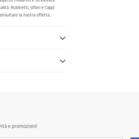
 aspetto moderno e un’elevata
alità. Rubinetti, sifoni e tappi
onsultare la nostra offerta.
nitaria
zioni di garanzia
nty_Terms_and_Conditions_
_-_5.pdf
ità e promozioni!
e