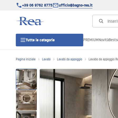
+39 06 9762 8775
ufficio@bagno-rea.it
PREMIUM
Novità
Bestse
Tutte le categorie
Pagina iniziale
Lavabi
Lavabi da appoggio
Lavabo da appoggio R
Cabine doccia
Porte doccia
Piatti doccia da bagno
Canaline di scarico