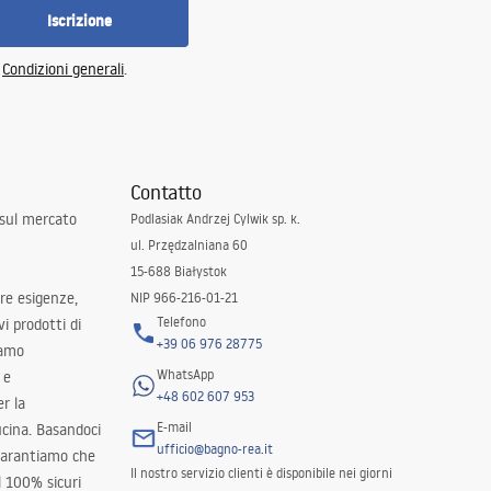
Iscrizione
e
Condizioni generali
.
Contatto
 sul mercato
Podlasiak Andrzej Cylwik sp. k.
ul. Przędzalniana 60
15-688 Białystok
tre esigenze,
NIP 966-216-01-21
Telefono
i prodotti di
+39 06 976 28775
iamo
WhatsApp
 e
+48 602 607 953
er la
E-mail
ucina. Basandoci
ufficio@bagno-rea.it
 garantiamo che
Il nostro servizio clienti è disponibile nei giorni
al 100% sicuri