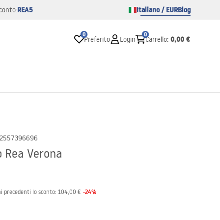
REA5
Italiano / EUR
Blog
conto:
0
0
0,00 €
Preferito
Login
Carrello
:
2557396696
o Rea Verona
-
24
%
i precedenti lo sconto:
104,00 €