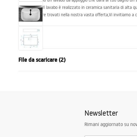
Vi presentiamo un lavabo da appoggio che darà al tuo bagno un
funzionalità. Il lavabo è realizzato in ceramica sanitaria di alta qu
possono essere trovati nella nostra vasta offerta,Vi invitiamo a c
Proprietà
Metodo di installazione
Da appoggio
File da scaricare (2)
Materiale
Ceramica sa
Colore
Bianco
Condi
Finitura
Lucido
Istruzioni di montaggio
Warra
Basin.pdf
Lunghezza
650
mm
Basins
Larghezza
440
mm
Newsletter
Altezza
120
mm
Profondità
80
mm
Rimani aggiornato su nov
Forma
Rettangolar