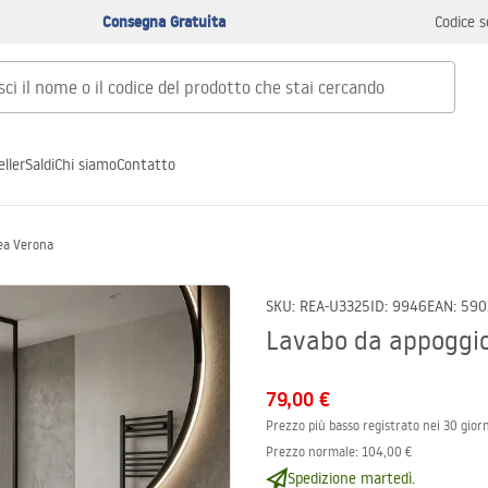
Consegna Gratuita
Codice s
ller
Saldi
Chi siamo
Contatto
ea Verona
SKU
:
REA-U3325
ID
:
9946
EAN
:
590
Lavabo da appoggi
79,00 €
Prezzo più basso registrato nei 30 giorn
Prezzo normale
:
104,00 €
Spedizione martedì.