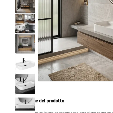
Set di vaso WC e bidet
Lavabi
Vasche da bagno e schermi vasca
Rubinetti da bagno
Set doccia
Cucina
Accessori e mobili da bagno
Descrizione del prodotto