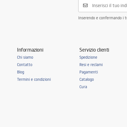
Foro rubinetto
SÌ
Foro troppopieno
NO
Inserendo e confermando i tuo
Informazioni
Servizio clienti
Chi siamo
Spedizione
Contatto
Resi e reclami
Blog
Pagamenti
Termini e condizioni
Catalogo
Cura