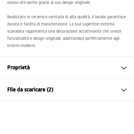
stesso attraente grazie al suo design originale.
Realizzato in ceramica sanitaria di alta qualità, il lavabo garantisce
durata e facilità di manutenzione. La sua superficie esterna
scanalata rappresenta una decorazione accattivante che unisce
funzionalità e design originale, adattandosi perfettamente agli
interni moderni.
Proprietà
Metodo di installazione
Da appoggio
File da scaricare (2)
Materiale
Ceramica sanitaria
Colore
Blu
Istruzioni di montaggio
Finitura
Opaco
Basin.pdf
Lunghezza
490
mm
Larghezza
310
mm