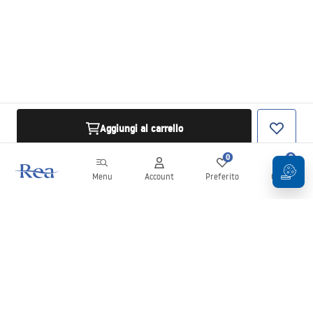
Aggiungi al carrello
0
0
Menu
Account
Preferito
Carrello
Newsletter
Rimani aggiornato su novità e promozioni!